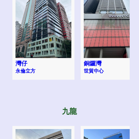
灣仔
銅鑼灣
永倫立方
世貿中心
九龍