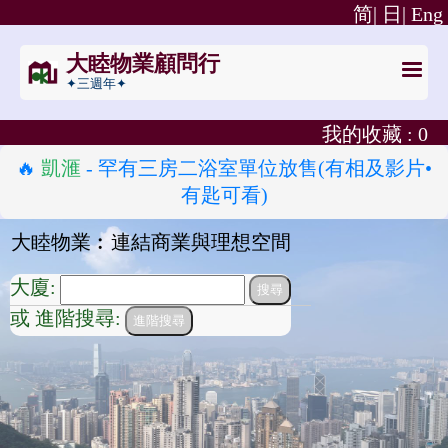
简|
日|
Eng
大睦物業顧問行
✦三週年✦
我的收藏 :
0
🔥
凱滙
- 罕有三房二浴室單位放售(有相及影片•
有匙可看)
大睦物業︰連結商業與理想空間
大廈:
或 進階搜尋:
進階搜尋