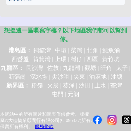
想搵邊一區嘅寫字樓？以下地區我們都可以幫到
你。
港島區：
銅鑼灣
|
中環
|
柴灣
|
北角
|
鰂魚涌
|
西營盤
|
筲箕灣
|
上環
|
灣仔
|
西區
|
黃竹坑
九龍區：
長沙灣
|
佐敦
|
九龍灣
|
觀塘
|
旺角
|
太子
|
新蒲崗
|
深水埗
|
尖沙咀
|
尖東
|
油麻地
|
油塘
新界區：
粉嶺
|
火炭
|
葵涌
|
沙田
|
上水
|
荃灣
|
屯門
|
元朗
本網站中的所有圖片和圖表僅供參考。版權
屬©大睦物業顧問行有限公司(C-095337)所有,
保留所有權利。|
服務條款