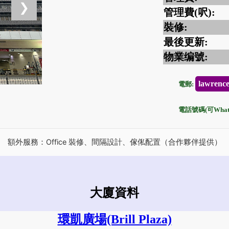
❯
管理費(呎):
裝修:
最後更新:
物業编號:
lawrenc
電郵:
電話號碼(可Whats
額外服務：Office 裝修、間隔設計、傢俬配置（合作夥伴提供）
大廈資料
環凱廣場
(Brill Plaza)