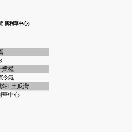
近 新利華中心)
 層
3
一業權
體冷氣
站: 土瓜灣
利華中心