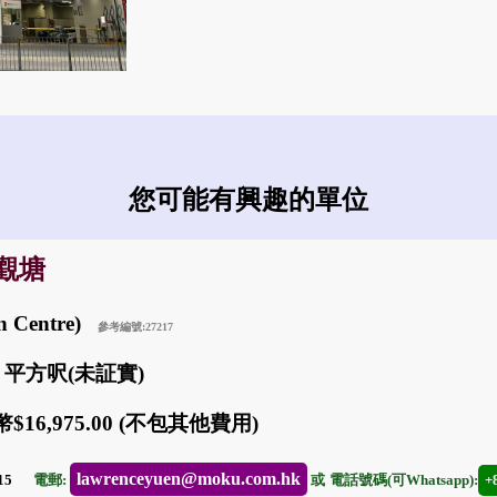
您可能有興趣的單位
: 觀塘
n Centre)
參考編號:27217
0 平方呎(未証實)
$16,975.00 (不包其他費用)
lawrenceyuen@moku.com.hk
-15
電郵:
或
電話號碼(可Whatsapp):
+