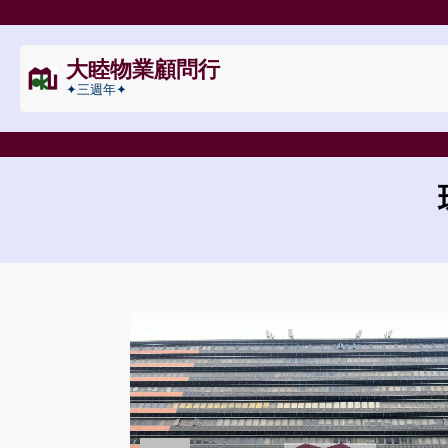
大睦物業顧問行
✦三週年✦