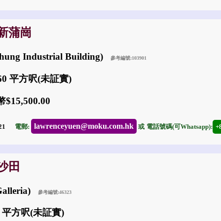
: 新蒲崗
ng Industrial Building)
參考編號:103901
060 平方呎(未証實)
15,500.00
lawrenceyuen@moku.com.hk
-21
電郵:
或
電話號碼(可Whatsapp):
+
: 沙田
alleria)
參考編號:46323
6 平方呎(未証實)