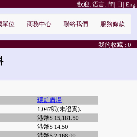
歡迎, 语言:
简|
日|
Eng
薦單位
商務中心
聯絡我們
服務條款
我的收藏 :
0
料
環凱廣場
1,047呎(未證實).
港幣$ 15,181.50
港幣$ 14.50
港幣$ 2,168.00