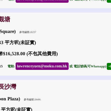
: 觀塘
 Square)
參考編號:26237
033 平方呎(未証實)
$16,528.00 (不包其他費用)
lawrenceyuen@moku.com.hk
-15
電郵:
或
電話號碼(可Whatsapp):
+
: 長沙灣
on Plaza)
參考編號:20406
8 平方呎(未証實)