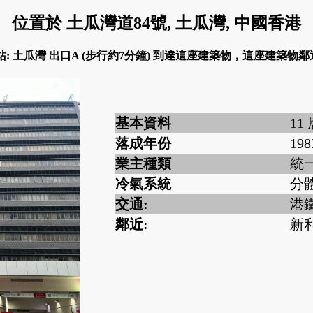
位置於 土瓜灣道84號, 土瓜灣, 中國香港
站: 土瓜灣 出口A (步行約7分鐘) 到達這座建築物，這座建築物鄰
基本資料
11
落成年份
198
業主種類
統
冷氣系統
分
交通:
港鐵
鄰近:
新