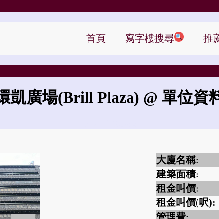
首頁
寫字樓搜尋
推
環凱廣場
(Brill Plaza)
@ 單位資
環凱廣場的租金是?
大廈名稱:
建築面積:
租金叫價:
租金叫價(呎):
管理費: