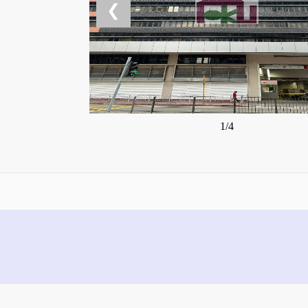
❮
1/4