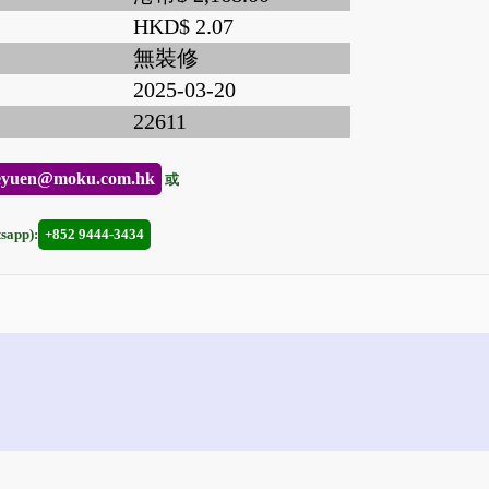
HKD$ 2.07
無裝修
2025-03-20
22611
eyuen@moku.com.hk
或
app):
+852 9444-3434