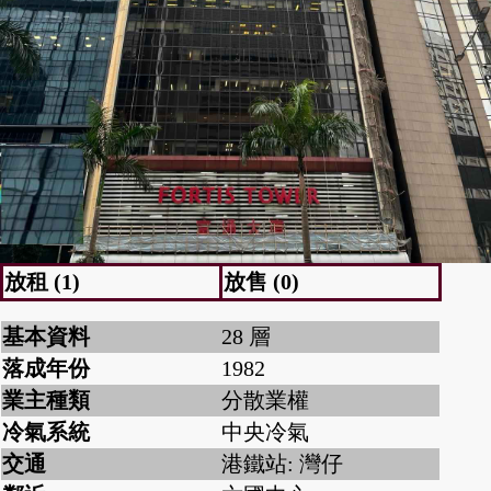
放租 (1)
放售 (0)
基本資料
28 層
落成年份
1982
業主種類
分散業權
冷氣系統
中央冷氣
交通
港鐵站: 灣仔