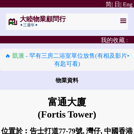
简|
日|
Eng
大睦物業顧問行
✦三週年✦
我的收藏 :
🔥
凱滙
- 罕有三房二浴室單位放售(有相及影片•
有匙可看)
物業資料
怎樣去 富通大廈?
富通大廈
(Fortis Tower)
位置於︰告士打道77-79號, 灣仔, 中國香港