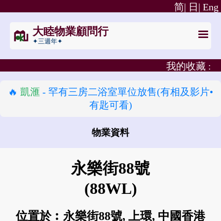
简|
日|
Eng
大睦物業顧問行
✦三週年✦
我的收藏 :
🔥
凱滙
- 罕有三房二浴室單位放售(有相及影片•
有匙可看)
物業資料
怎樣去 永樂街88號?
永樂街88號
(88WL)
位置於︰永樂街88號, 上環, 中國香港