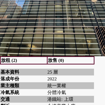
放租 (2)
放售 (0)
基本資料
25 層
落成年份
2022
業主種類
統一業權
冷氣系統
分體冷氣
交通
港鐵站: 上環