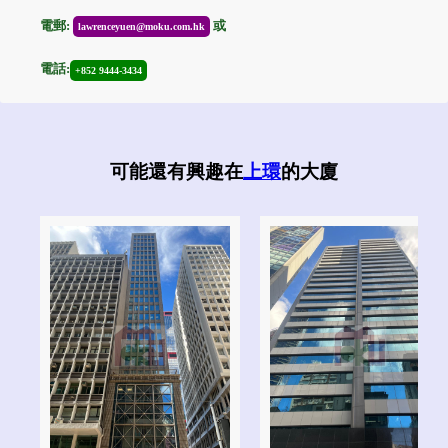
電郵:
或
lawrenceyuen@moku.com.hk
電話:
+852 9444-3434
可能還有興趣在
上環
的大廈