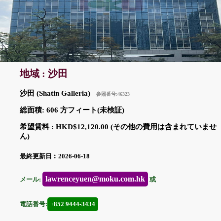
地域 : 沙田
沙田 (Shatin Galleria)
参照番号:46323
総面積: 606 方フィート(未検証)
希望賃料 : HKD$12,120.00 (その他の費用は含まれていませ
ん)
最終更新日︰2026-06-18
lawrenceyuen@moku.com.hk
メール:
或
電話番号:
+852 9444-3434