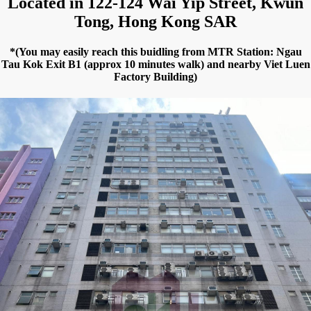
Located in 122-124 Wai Yip Street, Kwun
Tong, Hong Kong SAR
*(You may easily reach this buidling from MTR Station: Ngau
Tau Kok Exit B1 (approx 10 minutes walk) and nearby Viet Luen
Factory Building)