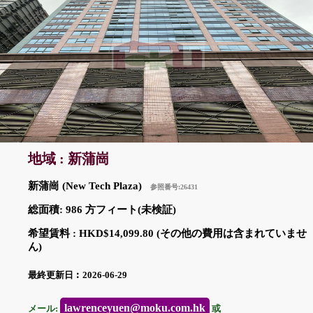
地域 : 新蒲崗
新蒲崗 (New Tech Plaza)
参照番号:26431
総面積: 986 方フィート(未検証)
希望賃料 : HKD$14,099.80 (その他の費用は含まれていませ
ん)
最終更新日︰2026-06-29
lawrenceyuen@moku.com.hk
メール:
或