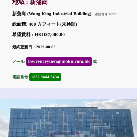
地域 : 新蒲崗
新蒲崗 (Wong King Industrial Building)
参照番号:32727
総面積: 400 方フィート(未検証)
希望賃料 : HKD$7,000.00
最終更新日︰2026-08-03
lawrenceyuen@moku.com.hk
メール:
或
電話番号:
+852 9444-3434