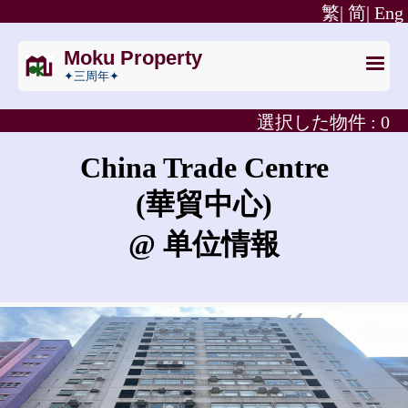
繁|
简|
Eng
Moku Property
✦三周年✦
選択した物件 :
0
China Trade Centre
(華貿中心)
@ 单位情報
China Trade Centreの賃借料はいくらですか?