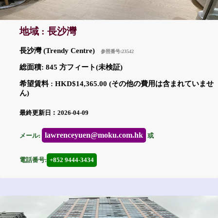
地域 : 長沙灣
長沙灣 (Trendy Centre)
参照番号:23542
総面積: 845 方フィート(未検証)
希望賃料 : HKD$14,365.00 (その他の費用は含まれていませ
ん)
最終更新日︰2026-04-09
lawrenceyuen@moku.com.hk
メール:
或
電話番号:
+852 9444-3434