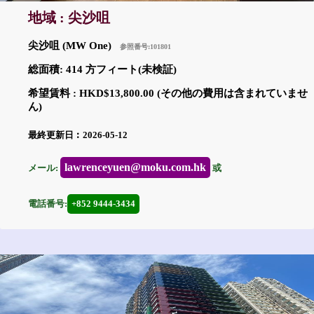
地域 : 尖沙咀
尖沙咀 (MW One)
参照番号:101801
総面積: 414 方フィート(未検証)
希望賃料 : HKD$13,800.00 (その他の費用は含まれていませ
ん)
最終更新日︰2026-05-12
lawrenceyuen@moku.com.hk
メール:
或
電話番号:
+852 9444-3434