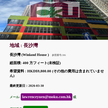
地域 : 長沙灣
長沙灣 (Winland House )
参照番号:306
総面積: 400 方フィート(未検証)
希望賃料 : HKD$9,800.00 (その他の費用は含まれていませ
ん)
最終更新日︰2026-03-30
lawrenceyuen@moku.com.hk
メール:
或