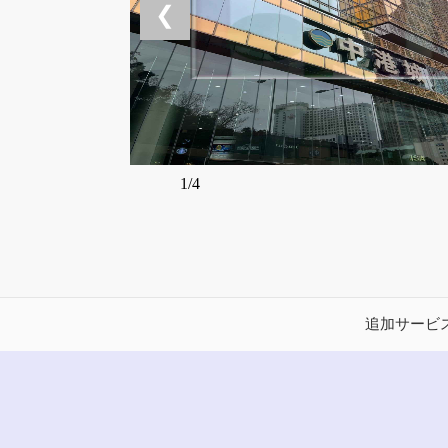
❮
1/4
追加サービ