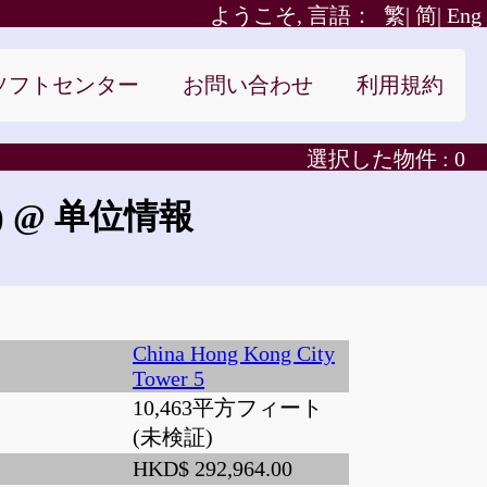
ようこそ, 言語：
繁|
简|
Eng
ソフトセンター
お問い合わせ
利用規約
選択した物件 :
0
)
@ 单位情報
China Hong Kong City
Tower 5
10,463平方フィート
(未検証)
HKD$ 292,964.00