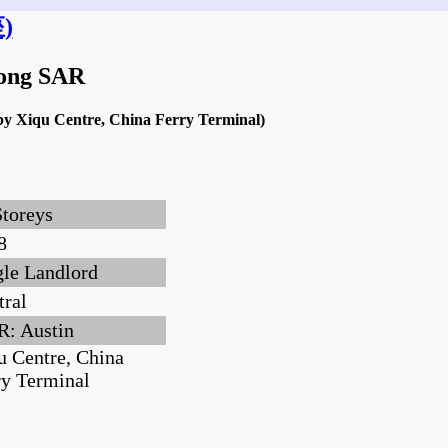
)
Kong SAR
rby Xiqu Centre, China Ferry Terminal)
Storeys
8
gle Landlord
tral
: Austin
u Centre, China
ry Terminal