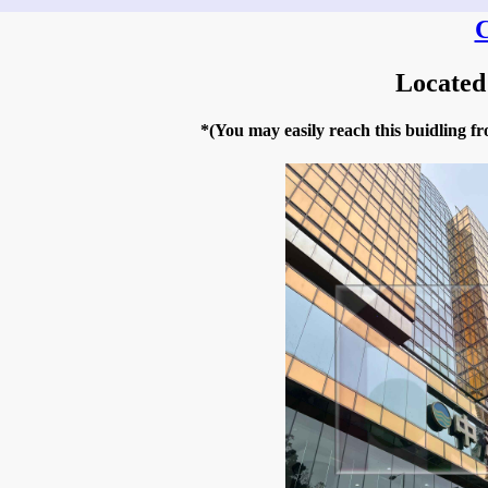
C
Located
*(You may easily reach this buidling 