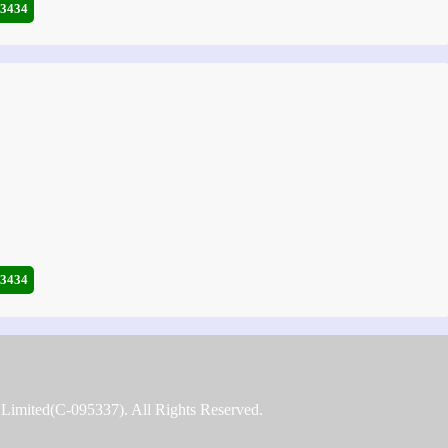
-3434
-3434
ts Limited(C-095337). All Rights Reserved.