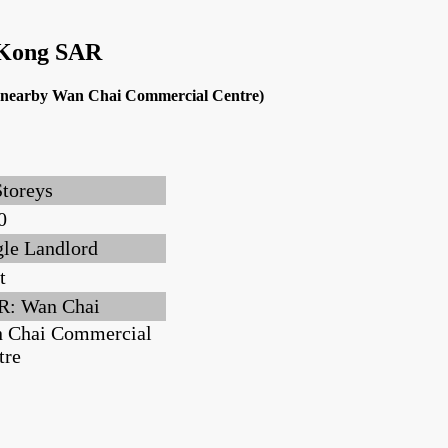
 Kong SAR
nd nearby Wan Chai Commercial Centre)
Storeys
0
gle Landlord
t
: Wan Chai
 Chai Commercial
tre