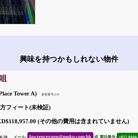
興味を持つかもしれない物件
沙咀
lace Tower A)
参照番号:230
31 方フィート(未検証)
KD$118,957.00 (その他の費用は含まれていません)
lawrenceyuen@moku.com.hk
4-20
メール:
或
電話番号:
+852 9444