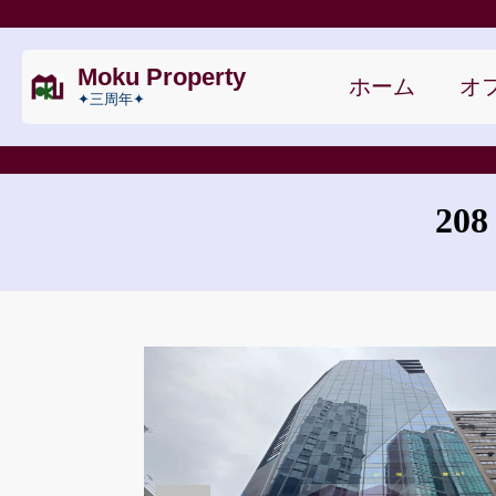
Moku Property
ホーム
オフ
✦三周年✦
208