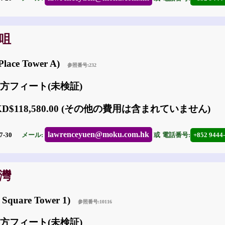
沙咀
lace Tower A)
参照番号:232
20 方フィート(未検証)
KD$118,580.00 (その他の費用は含まれていません)
lawrenceyuen@moku.com.hk
7-30
メール:
或
電話番号:
+852 9444
鑼灣
Square Tower 1)
参照番号:10116
43 方フィート(未検証)