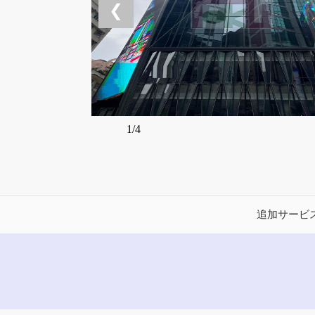
❮
1/4
追加サービ