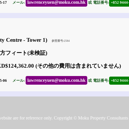
lawrenceyuen@moku.com.hk
5-17
メール:
或
電話番号:
+852 9444
y Centre - Tower 1)
参照番号:2504
61 方フィート(未検証)
KD$124,362.00 (その他の費用は含まれていません)
lawrenceyuen@moku.com.hk
5-06
メール:
或
電話番号:
+852 9444
is website are for reference only. Copyright © Moku Property Consultan