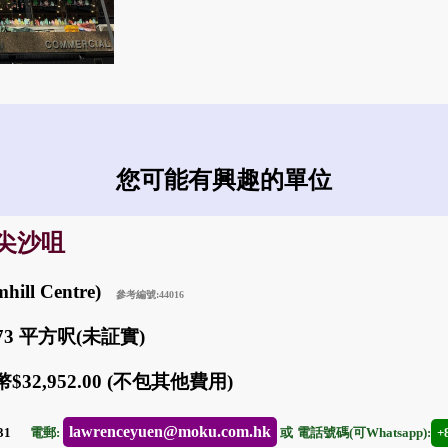
您可能有興趣的單位
: 尖沙咀
ill Centre)
參考編號:44016
373 平方呎(未証實)
$32,952.00 (不包其他費用)
lawrenceyuen@moku.com.hk
-31
電郵:
或
電話號碼(可Whatsapp):
+