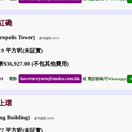
: 紅磡
ropolis Tower)
參考編號:46919
119 平方呎(未証實)
$36,927.00 (不包其他費用)
lawrenceyuen@moku.com.hk
-19
電郵:
或
電話號碼(可Whatsapp):
+
: 上環
ng Building)
參考編號:56006
477 平方呎(未証實)