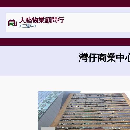
大睦物業顧問行
✦三週年✦
灣仔商業中