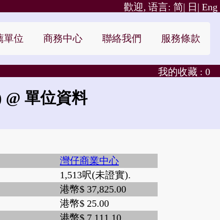
歡迎, 语言:
简|
日|
Eng
薦單位
商務中心
聯絡我們
服務條款
我的收藏 :
0
)
@ 單位資料
灣仔商業中心
1,513呎(未證實).
港幣$ 37,825.00
港幣$ 25.00
港幣$ 7,111.10