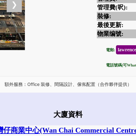
❯
管理費(呎):
裝修:
最後更新:
物業编號:
lawrenc
電郵:
電話號碼(可Whats
額外服務：Office 裝修、間隔設計、傢俬配置（合作夥伴提供）
大廈資料
灣仔商業中心
(Wan Chai Commercial Centr