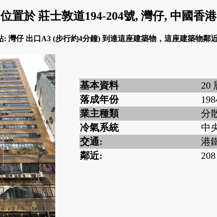
位置於 莊士敦道194-204號, 灣仔, 中國香港
: 灣仔 出口A3 (步行約4分鐘) 到達這座建築物，這座建築物鄰近 208 
基本資料
20
落成年份
198
業主種類
分
冷氣系統
中
交通:
港鐵
鄰近:
208