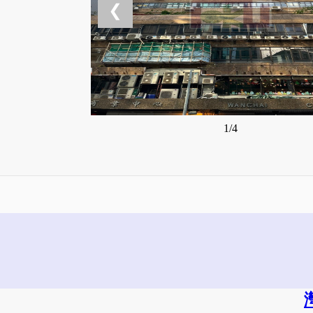
❮
1/4