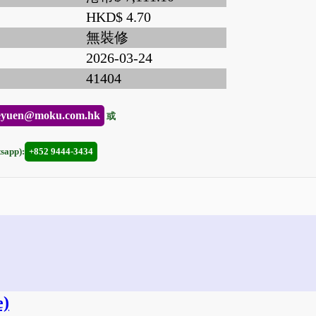
HKD$ 4.70
無裝修
2026-03-24
41404
eyuen@moku.com.hk
或
app):
+852 9444-3434
e)