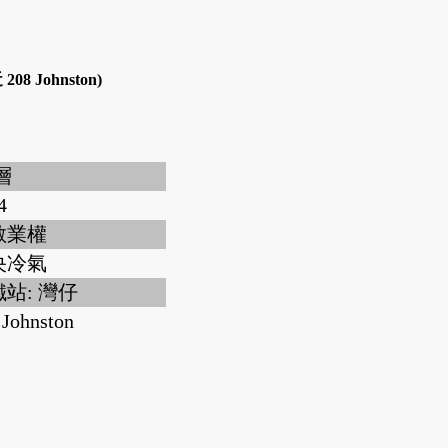
Johnston)
 層
4
散業權
央冷氣
站: 灣仔
 Johnston