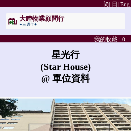
简|
日|
Eng
大睦物業顧問行
✦三週年✦
我的收藏 :
0
星光行
(Star House)
@ 單位資料
星光行的賣價是?