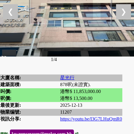
❮
❯
1/4
大廈名稱:
星光行
建築面積:
878呎(未證實).
叫價:
港幣$ 11,853,000.00
呎價:
港幣$ 13,500.00
最後更新:
2025-12-13
物業编號:
11207
視訊分享:
https://youtu.be/I3G7LHuQmR0
lawrenceyuen@moku.com.hk