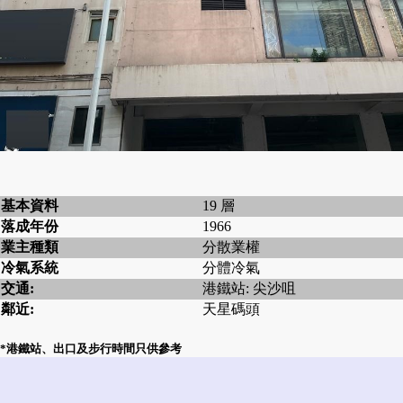
基本資料
19 層
落成年份
1966
業主種類
分散業權
冷氣系統
分體冷氣
交通:
港鐵站: 尖沙咀
鄰近:
天星碼頭
*港鐵站、出口及步行時間只供參考