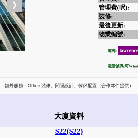
❯
管理費(呎):
裝修:
最後更新:
物業编號:
lawrenc
電郵:
電話號碼(可Whats
額外服務：Office 裝修、間隔設計、傢俬配置（合作夥伴提供）
大廈資料
S22
(S22)