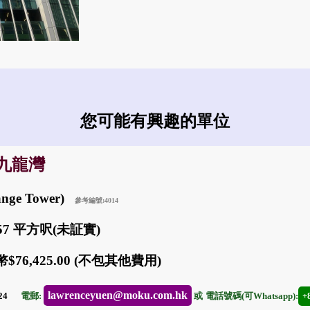
您可能有興趣的單位
: 九龍灣
nge Tower)
參考編號:4014
057 平方呎(未証實)
$76,425.00 (不包其他費用)
lawrenceyuen@moku.com.hk
-24
電郵:
或
電話號碼(可Whatsapp):
+