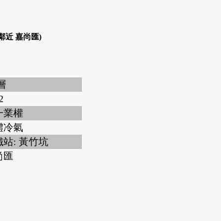
鄰近 嘉尚匯)
 層
2
一業權
體冷氣
站: 黃竹坑
尚匯