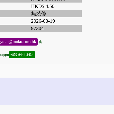
HKD$ 4.50
無裝修
2026-03-19
97304
eyuen@moku.com.hk
或
app):
+852 9444-3434