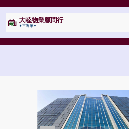
大睦物業顧問行
✦三週年✦