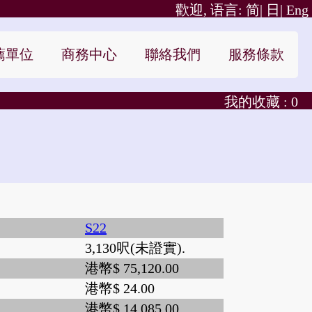
歡迎, 语言:
简|
日|
Eng
薦單位
商務中心
聯絡我們
服務條款
我的收藏 :
0
S22
3,130呎(未證實).
港幣$ 75,120.00
港幣$ 24.00
港幣$ 14,085.00