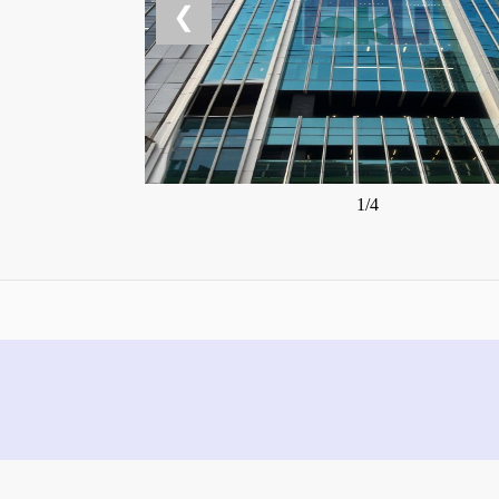
❮
1/4