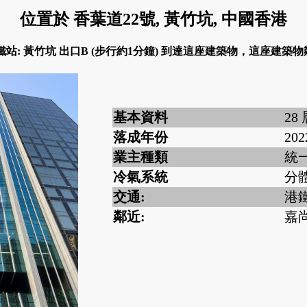
位置於 香葉道22號, 黃竹坑, 中國香港
鐵站: 黃竹坑 出口B (步行約1分鐘) 到達這座建築物，這座建築物
基本資料
28
落成年份
202
業主種類
統
冷氣系統
分
交通:
港鐵
鄰近:
嘉