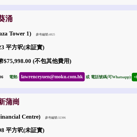
: 葵涌
aza Tower 1)
參考編號:4825
923 平方呎(未証實)
$75,998.00 (不包其他費用)
lawrenceyuen@moku.com.hk
-06
電郵:
或
電話號碼(可Whatsapp):
+
: 新蒲崗
nancial Centre)
參考編號:32306
098 平方呎(未証實)