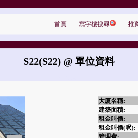
首頁
寫字樓搜尋
推
S22
(S22)
@ 單位資料
S22的租金是?
大廈名稱:
建築面積:
租金叫價:
租金叫價(呎):
管理費: