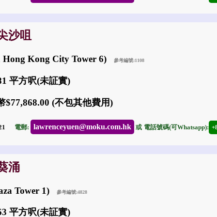
: 尖沙咀
Hong Kong City Tower 6)
參考編號:1108
781 平方呎(未証實)
$77,868.00 (不包其他費用)
lawrenceyuen@moku.com.hk
-21
電郵:
或
電話號碼(可Whatsapp):
+
: 葵涌
aza Tower 1)
參考編號:4828
063 平方呎(未証實)