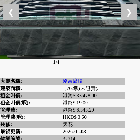
❮
❯
1/4
大廈名稱:
泓富廣場
建築面積:
1,762呎(未證實).
租金叫價:
港幣$ 33,478.00
租金叫價(呎):
港幣$ 19.00
管理費:
港幣$ 6,343.20
管理費(呎):
HKD$ 3.60
裝修:
天花
最後更新:
2026-01-08
物業编號:
32514