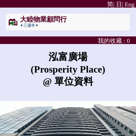
简|
日|
Eng
大睦物業顧問行
✦三週年✦
我的收藏 :
0
泓富廣場
(Prosperity Place)
@ 單位資料
泓富廣場的租金是?