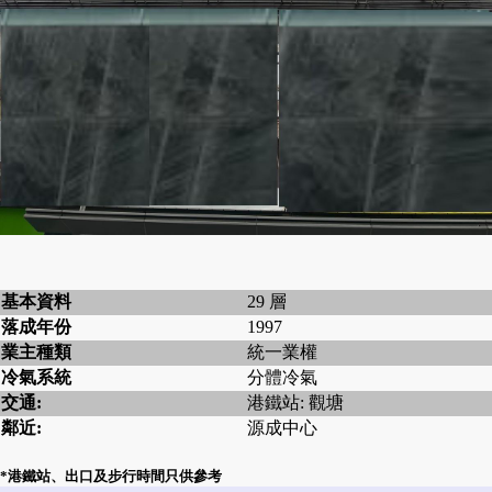
基本資料
29 層
落成年份
1997
業主種類
統一業權
冷氣系統
分體冷氣
交通:
港鐵站: 觀塘
鄰近:
源成中心
*港鐵站、出口及步行時間只供參考