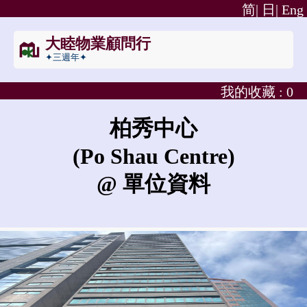
简|
日|
Eng
大睦物業顧問行
✦三週年✦
我的收藏 :
0
柏秀中心
(Po Shau Centre)
@ 單位資料
柏秀中心的租金是?