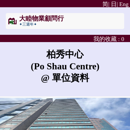
简|
日|
Eng
大睦物業顧問行
✦三週年✦
我的收藏 :
0
柏秀中心
(Po Shau Centre)
@ 單位資料
柏秀中心的租金是?