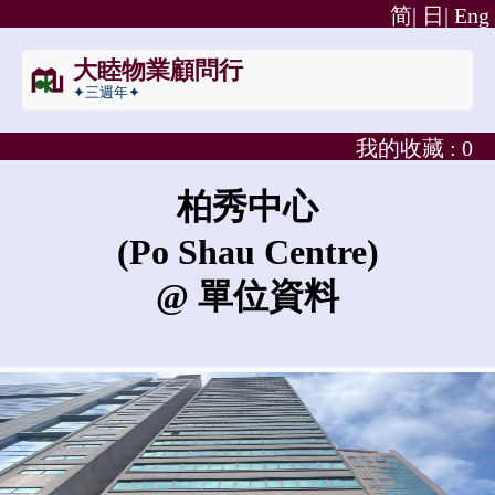
简|
日|
Eng
大睦物業顧問行
✦三週年✦
我的收藏 :
0
柏秀中心
(Po Shau Centre)
@ 單位資料
柏秀中心的租金是?