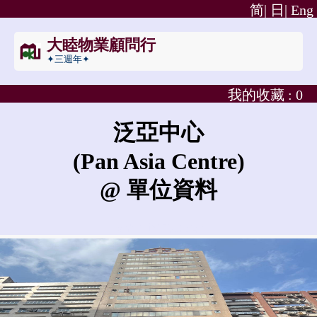
简|
日|
Eng
大睦物業顧問行
✦三週年✦
我的收藏 :
0
泛亞中心
(Pan Asia Centre)
@ 單位資料
泛亞中心的租金是?