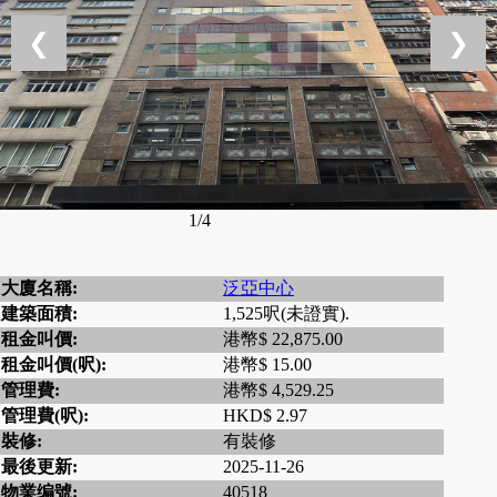
❮
❯
1/4
大廈名稱:
泛亞中心
建築面積:
1,525呎(未證實).
租金叫價:
港幣$ 22,875.00
租金叫價(呎):
港幣$ 15.00
管理費:
港幣$ 4,529.25
管理費(呎):
HKD$ 2.97
裝修:
有裝修
最後更新:
2025-11-26
物業编號:
40518