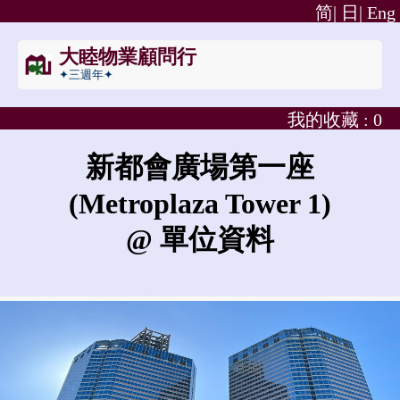
简|
日|
Eng
大睦物業顧問行
✦三週年✦
我的收藏 :
0
新都會廣場第一座
(Metroplaza Tower 1)
@ 單位資料
新都會廣場第一座的租金是?