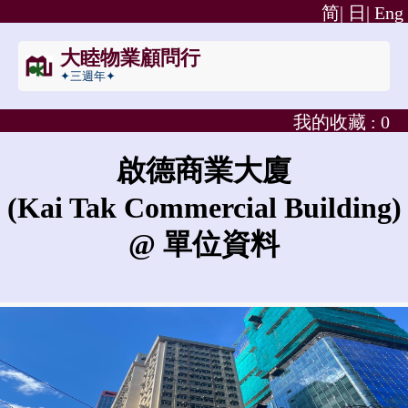
简|
日|
Eng
大睦物業顧問行
✦三週年✦
我的收藏 :
0
啟德商業大廈
(Kai Tak Commercial Building)
@ 單位資料
啟德商業大廈的租金是?