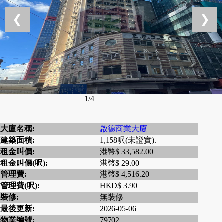
❮
❯
1/4
大廈名稱:
啟德商業大廈
建築面積:
1,158呎(未證實).
租金叫價:
港幣$ 33,582.00
租金叫價(呎):
港幣$ 29.00
管理費:
港幣$ 4,516.20
管理費(呎):
HKD$ 3.90
裝修:
無裝修
最後更新:
2026-05-06
物業编號:
79702