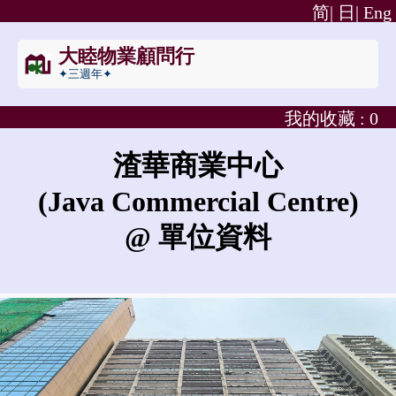
简|
日|
Eng
大睦物業顧問行
✦三週年✦
我的收藏 :
0
渣華商業中心
(Java Commercial Centre)
@ 單位資料
渣華商業中心的租金是?