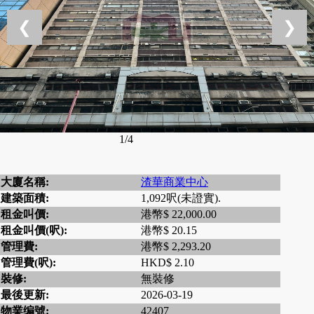
❮
❯
1/4
大廈名稱:
渣華商業中心
建築面積:
1,092呎(未證實).
租金叫價:
港幣$ 22,000.00
租金叫價(呎):
港幣$ 20.15
管理費:
港幣$ 2,293.20
管理費(呎):
HKD$ 2.10
裝修:
無裝修
最後更新:
2026-03-19
物業编號:
42407