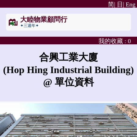
简|
日|
Eng
大睦物業顧問行
✦三週年✦
我的收藏 :
0
合興工業大廈
(Hop Hing Industrial Building)
@ 單位資料
合興工業大廈的租金是?