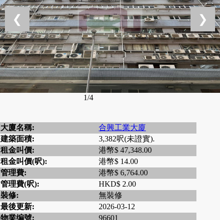
❮
❯
1/4
大廈名稱:
合興工業大廈
建築面積:
3,382呎(未證實).
租金叫價:
港幣$ 47,348.00
租金叫價(呎):
港幣$ 14.00
管理費:
港幣$ 6,764.00
管理費(呎):
HKD$ 2.00
裝修:
無裝修
最後更新:
2026-03-12
物業编號:
96601