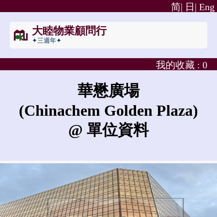
简|
日|
Eng
大睦物業顧問行
✦三週年✦
我的收藏 :
0
華懋廣場
(Chinachem Golden Plaza)
@ 單位資料
華懋廣場的租金是?