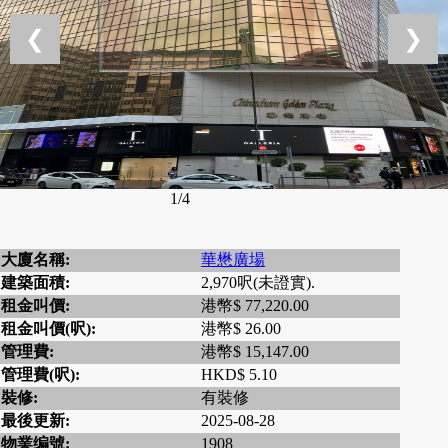
❮
❯
1/4
大廈名稱:
華懋廣場
建築面積:
2,970呎(未證實).
租金叫價:
港幣$ 77,220.00
租金叫價(呎):
港幣$ 26.00
管理費:
港幣$ 15,147.00
管理費(呎):
HKD$ 5.10
裝修:
有裝修
最後更新:
2025-08-28
物業编號:
1908