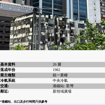
基本資料
26 層
落成年份
1982
業主種類
統一業權
冷氣系統
中央冷氣
交通:
港鐵站: 荃灣
鄰近:
新領域廣場
*港鐵站、出口及步行時間只供參考