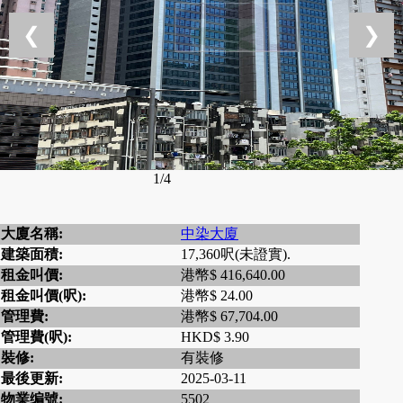
❮
❯
1/4
大廈名稱:
中染大廈
建築面積:
17,360呎(未證實).
租金叫價:
港幣$ 416,640.00
租金叫價(呎):
港幣$ 24.00
管理費:
港幣$ 67,704.00
管理費(呎):
HKD$ 3.90
裝修:
有裝修
最後更新:
2025-03-11
物業编號:
5502