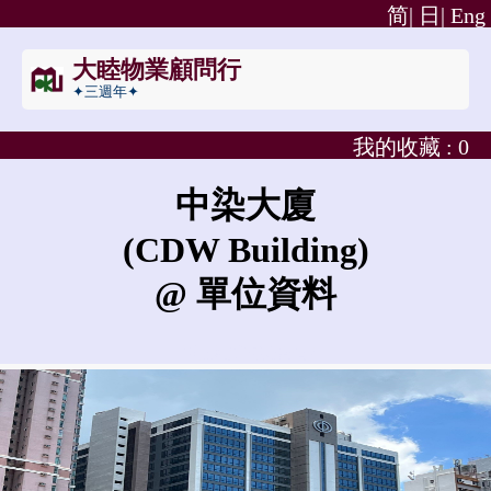
简|
日|
Eng
大睦物業顧問行
✦三週年✦
我的收藏 :
0
中染大廈
(CDW Building)
@ 單位資料
中染大廈的租金是?