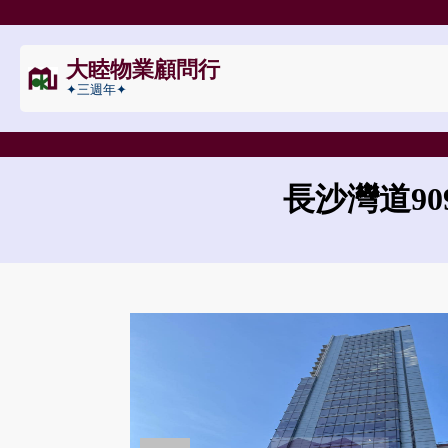
大睦物業顧問行
✦三週年✦
長沙灣道90