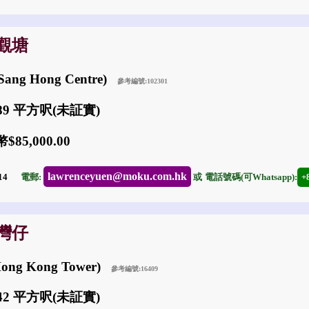
: 觀塘
ang Hong Centre)
參考編號:102301
989 平方呎(未証實)
85,000.00
lawrenceyuen@moku.com.hk
-14
電郵:
或
電話號碼(可Whatsapp):
+
: 灣仔
Hong Kong Tower)
參考編號:16409
442 平方呎(未証實)