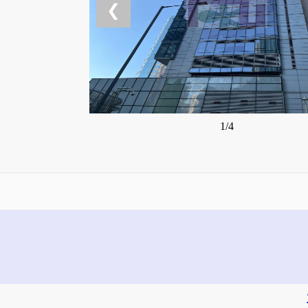
❮
1/4