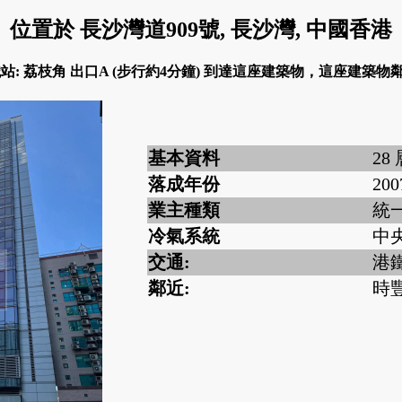
位置於 長沙灣道909號, 長沙灣, 中國香港
鐵站: 荔枝角 出口A (步行約4分鐘) 到達這座建築物，這座建築物鄰
基本資料
28
落成年份
200
業主種類
統
冷氣系統
中
交通:
港鐵
鄰近:
時