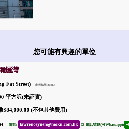
您可能有興趣的單位
: 銅鑼灣
g Fat Street)
參考編號:30812
800 平方呎(未証實)
$84,000.00 (不包其他費用)
lawrenceyuen@moku.com.hk
-04
電郵:
或
電話號碼(可Whatsapp):
+