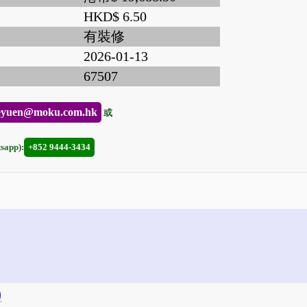
HKD$ 6.50
有裝修
2026-01-13
67507
eyuen@moku.com.hk
或
app):
+852 9444-3434
)