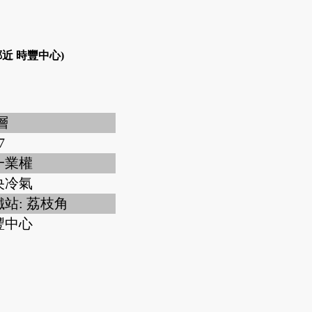
近 時豐中心)
 層
7
一業權
央冷氣
站: 荔枝角
豐中心