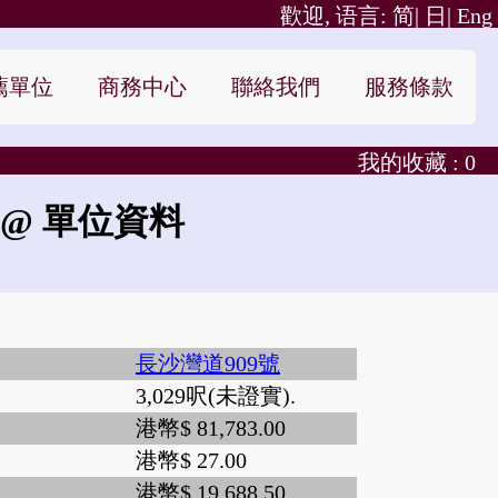
歡迎, 语言:
简|
日|
Eng
薦單位
商務中心
聯絡我們
服務條款
我的收藏 :
0
@ 單位資料
長沙灣道909號
3,029呎(未證實).
港幣$ 81,783.00
港幣$ 27.00
港幣$ 19,688.50