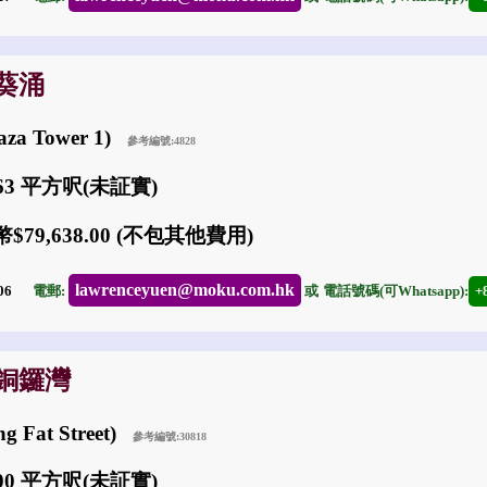
: 葵涌
aza Tower 1)
參考編號:4828
063 平方呎(未証實)
$79,638.00 (不包其他費用)
lawrenceyuen@moku.com.hk
-06
電郵:
或
電話號碼(可Whatsapp):
+
: 銅鑼灣
g Fat Street)
參考編號:30818
700 平方呎(未証實)