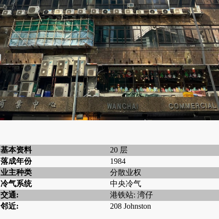
基本资料
20 层
落成年份
1984
业主种类
分散业权
冷气系统
中央冷气
交通:
港铁站: 湾仔
邻近:
208 Johnston