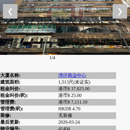
❮
❯
1/4
大厦名称:
湾仔商业中心
建筑面积:
1,513尺(未证实)
租金叫价:
港币$ 37,825.00
租金叫价(呎):
港币$ 25.00
管理费:
港币$ 7,111.10
管理费(呎):
HKD$ 4.70
装修:
无装修
最后更新:
2026-03-24
物业编号:
41404