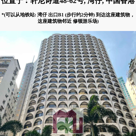
位置于︰轩尼诗道48-62号, 湾仔, 中国香港
*(可以从地铁站: 湾仔 出口B1 (步行约2分钟) 到达这座建筑物，
这座建筑物邻近 修顿游乐场)