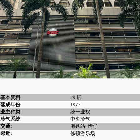
基本资料
29 层
落成年份
1977
业主种类
统一业权
冷气系统
中央冷气
交通:
港铁站: 湾仔
邻近:
修顿游乐场