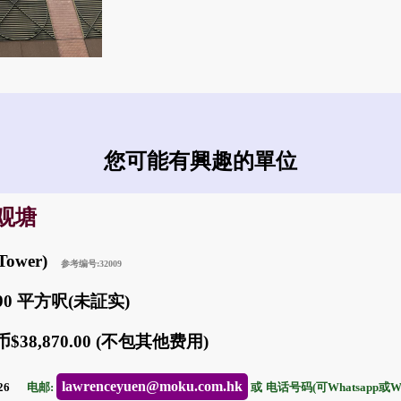
您可能有興趣的單位
: 观塘
 Tower)
参考编号:32009
990 平方呎(未証实)
$38,870.00 (不包其他费用)
lawrenceyuen@moku.com.hk
-26
电邮:
或
电话号码(可Whatsapp或Wec