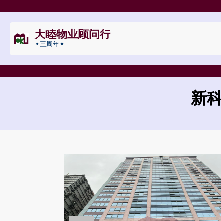
大睦物业顾问行
✦三周年✦
新