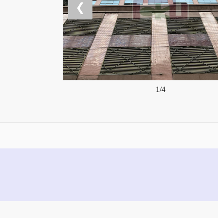
❮
1/4