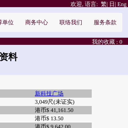
欢迎, 语言:
繁|
日|
Eng
荐单位
商务中心
联络我们
服务条款
我的收藏 :
0
位资料
新科技广场
3,049尺(未证实)
港币$ 41,161.50
港币$ 13.50
港币$ 9,642.00