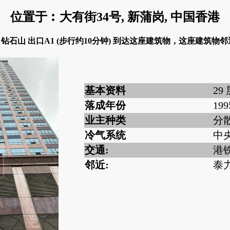
位置于︰大有街34号, 新蒲岗, 中国香港
: 钻石山 出口A1 (步行约10分钟) 到达这座建筑物，这座建筑物邻
基本资料
29
落成年份
199
业主种类
分
冷气系统
中
交通:
港铁
邻近:
泰