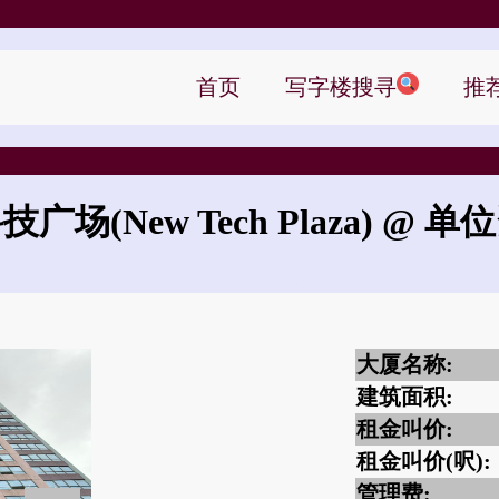
首页
写字楼搜寻
推
科技广场
(New Tech Plaza)
@ 单
新科技广场的租金是?
大厦名称:
建筑面积:
租金叫价:
租金叫价(呎):
管理费: