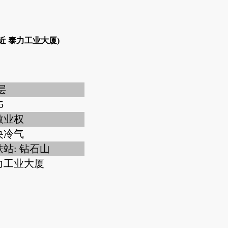
近 泰力工业大厦)
 层
5
散业权
央冷气
站: 钻石山
力工业大厦