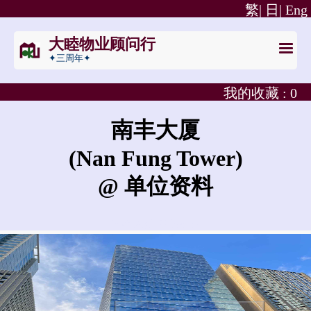
繁|
日|
Eng
大睦物业顾问行
✦三周年✦
我的收藏 :
0
南丰大厦
(Nan Fung Tower)
@ 单位资料
南丰大厦的租金是?