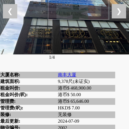
❮
❯
1/4
大厦名称:
南丰大厦
建筑面积:
9,378尺(未证实)
租金叫价:
港币$ 468,900.00
租金叫价(呎):
港币$ 50.00
管理费:
港币$ 65,646.00
管理费(呎):
HKD$ 7.00
装修:
无装修
最后更新:
2024-07-09
物业编号:
2002