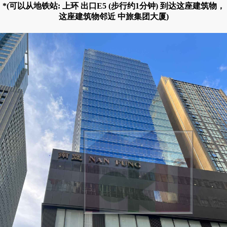
*(可以从地铁站: 上环 出口E5 (步行约1分钟) 到达这座建筑物，
这座建筑物邻近 中旅集团大厦)