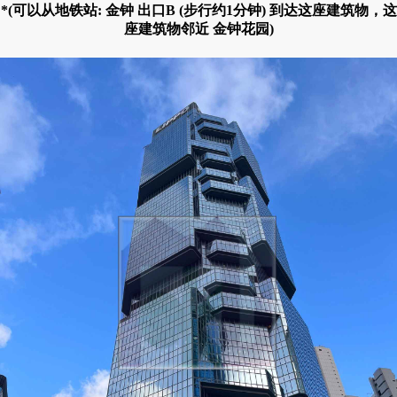
*(可以从地铁站: 金钟 出口B (步行约1分钟) 到达这座建筑物，这
座建筑物邻近 金钟花园)