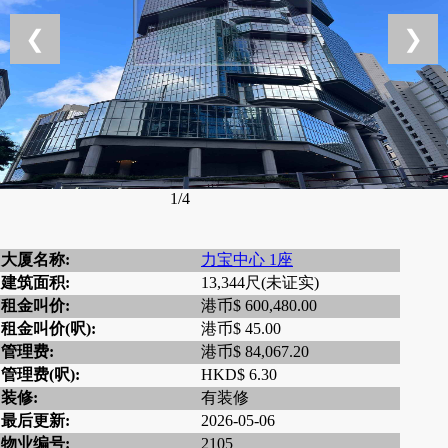
❮
❯
1/4
大厦名称:
力宝中心 1座
建筑面积:
13,344尺(未证实)
租金叫价:
港币$ 600,480.00
租金叫价(呎):
港币$ 45.00
管理费:
港币$ 84,067.20
管理费(呎):
HKD$ 6.30
装修:
有装修
最后更新:
2026-05-06
物业编号:
2105