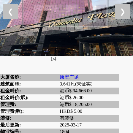
❮
❯
1/4
大厦名称:
康宏广场
建筑面积:
3,641尺(未证实)
租金叫价:
港币$ 94,666.00
租金叫价(呎):
港币$ 26.00
管理费:
港币$ 18,205.00
管理费(呎):
HKD$ 5.00
装修:
有装修
最后更新:
2025-03-17
物业编号:
1804