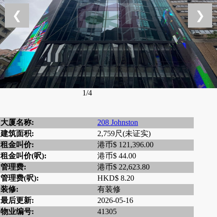
❮
❯
1/4
大厦名称:
208 Johnston
建筑面积:
2,759尺(未证实)
租金叫价:
港币$ 121,396.00
租金叫价(呎):
港币$ 44.00
管理费:
港币$ 22,623.80
管理费(呎):
HKD$ 8.20
装修:
有装修
最后更新:
2026-05-16
物业编号:
41305