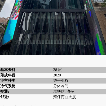
基本资料
28 层
落成年份
2020
业主种类
统一业权
冷气系统
分体冷气
交通:
港铁站: 湾仔
邻近:
湾仔商业大厦