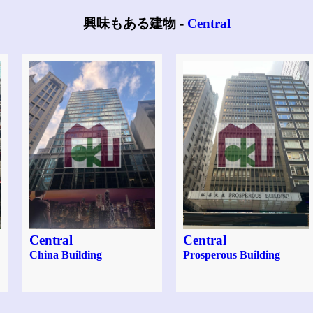
興味もある建物 -
Central
Central
Central
China Building
Prosperous Building