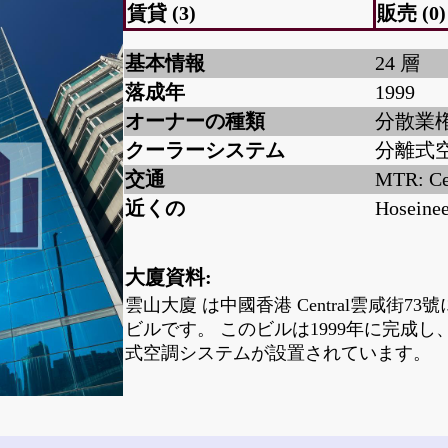
賃貸 (3)
販売 (0)
基本情報
24 層
落成年
1999
オーナーの種類
分散業
クーラーシステム
分離式
交通
MTR: Ce
近くの
Hoseine
大廈資料:
雲山大廈 は中國香港 Central雲咸街7
ビルです。 このビルは1999年に完成
式空調システムが設置されています。