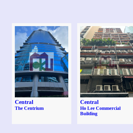
Central
Central
The Centrium
Ho Lee Commercial
Building