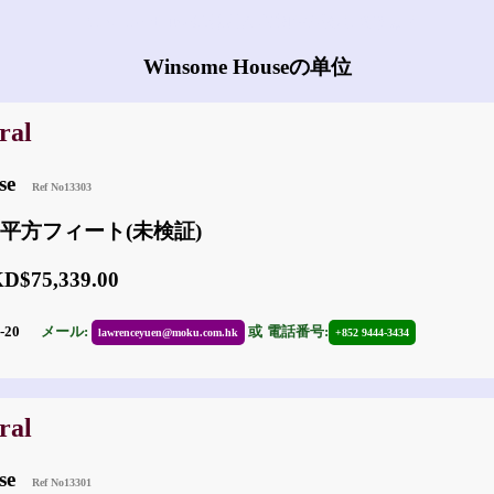
Winsome Houseにはどんな物件がありますか?
Winsome Houseの单位
ral
use
Ref No13303
83 平方フィート(未検証)
$75,339.00
1-20
メール:
或
電話番号:
lawrenceyuen@moku.com.hk
+852 9444-3434
ral
use
Ref No13301