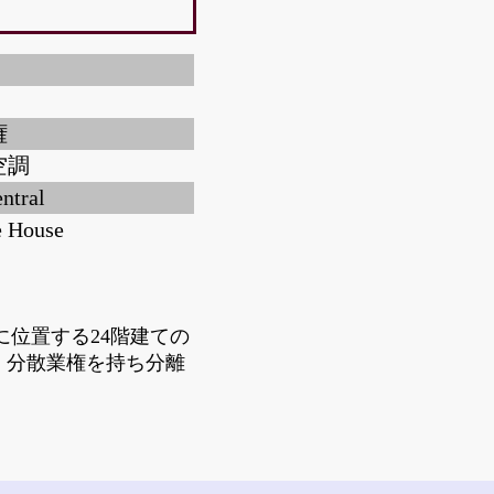
権
空調
ntral
e House
3號に位置する24階建ての
し、分散業権を持ち分離