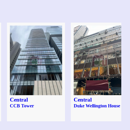
Central
Central
CCB Tower
Duke Wellington House