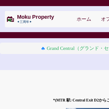
Moku Property
ホーム
オフ
✦三周年✦
🔥
Grand Central（
*(MTR 駅: Central Exi