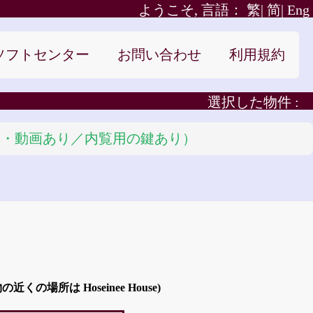
ようこそ, 言語：
繁|
简|
Eng
ソフトセンター
お問い合わせ
利用規約
選択した物件 :
（写真・動画あり／内覧用の鍵あり）
くの場所は Hoseinee House)