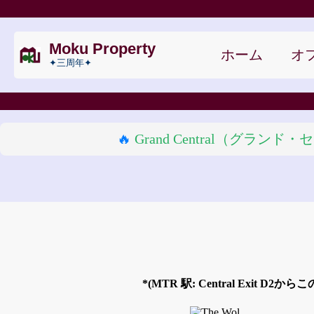
Moku Property
ホーム
オフ
✦三周年✦
🔥
Grand Central（
*(MTR 駅: Central Exit 