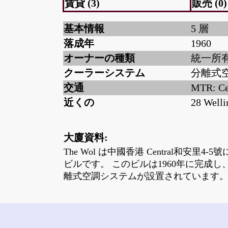
賃貸 (3)
販売 (0)
基本情報
5 層
落成年
1960
オーナーの種類
統一所
クーラーシステム
分離式
交通
MTR: Ce
近くの
28 Welli
大廈資料:
The Wol は中國香港 Central和安里4
ビルです。 このビルは1960年に完成
離式空調システムが設置されています
The Wolにはどんな物件がありますか?