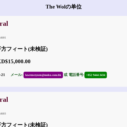
The Wolの单位
ral
84601
 平方フィート(未検証)
$15,000.00
7-21
メール:
或
電話番号:
lawrenceyuen@moku.com.hk
+852 9444-3434
ral
84603
 平方フィート(未検証)