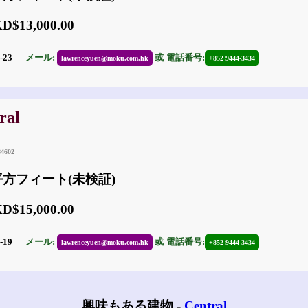
$13,000.00
0-23
メール:
或
電話番号:
lawrenceyuen@moku.com.hk
+852 9444-3434
ral
84602
 平方フィート(未検証)
$15,000.00
7-19
メール:
或
電話番号:
lawrenceyuen@moku.com.hk
+852 9444-3434
興味もある建物 -
Central