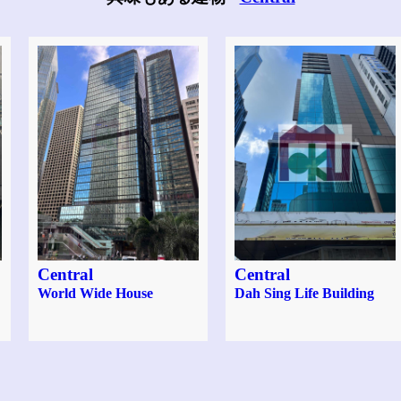
Central
Central
World Wide House
Dah Sing Life Building