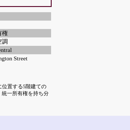
有権
空調
ntral
ngton Street
-5號に位置する5階建ての
し、統一所有権を持ち分
。