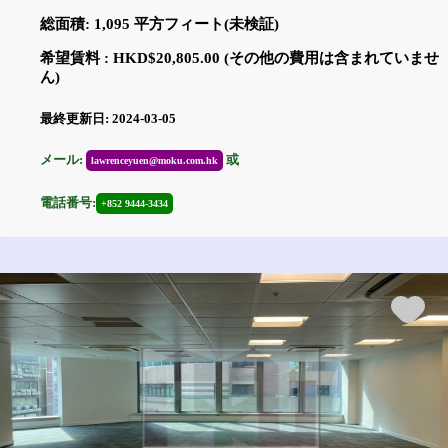
総面積: 1,095 平方フィート(未検証)
希望賃料 : HKD$20,805.00 (その他の費用は含まれていませ
ん)
最終更新日: 2024-03-05
メール:
或
lawrenceyuen@moku.com.hk
電話番号:
+852 9444-3434