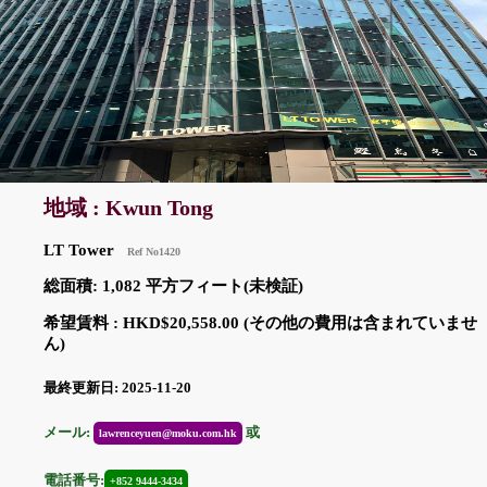
地域 : Kwun Tong
LT Tower
Ref No1420
総面積: 1,082 平方フィート(未検証)
希望賃料 : HKD$20,558.00 (その他の費用は含まれていませ
ん)
最終更新日: 2025-11-20
メール:
或
lawrenceyuen@moku.com.hk
電話番号:
+852 9444-3434