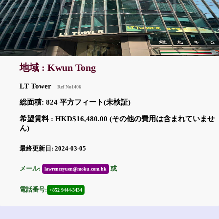
地域 : Kwun Tong
LT Tower
Ref No1406
総面積: 824 平方フィート(未検証)
希望賃料 : HKD$16,480.00 (その他の費用は含まれていませ
ん)
最終更新日: 2024-03-05
メール:
或
lawrenceyuen@moku.com.hk
電話番号:
+852 9444-3434