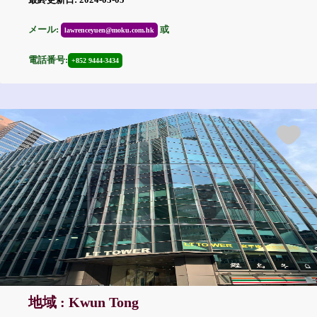
メール:
或
lawrenceyuen@moku.com.hk
電話番号:
+852 9444-3434
地域 : Kwun Tong