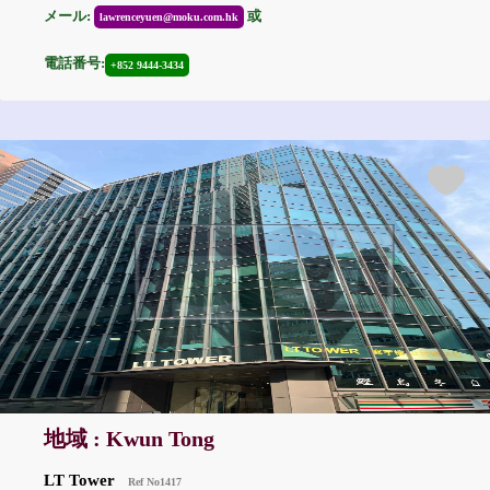
メール:
或
lawrenceyuen@moku.com.hk
電話番号:
+852 9444-3434
地域 : Kwun Tong
LT Tower
Ref No1417