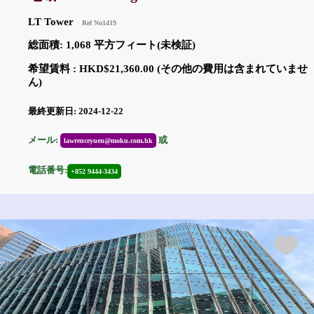
LT Tower
Ref No1419
総面積: 1,068 平方フィート(未検証)
希望賃料 : HKD$21,360.00 (その他の費用は含まれていませ
ん)
最終更新日: 2024-12-22
メール:
或
lawrenceyuen@moku.com.hk
電話番号:
+852 9444-3434