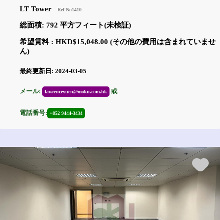
LT Tower
Ref No1410
総面積: 792 平方フィート(未検証)
希望賃料 : HKD$15,048.00 (その他の費用は含まれていませ
ん)
最終更新日: 2024-03-05
メール:
或
lawrenceyuen@moku.com.hk
電話番号:
+852 9444-3434