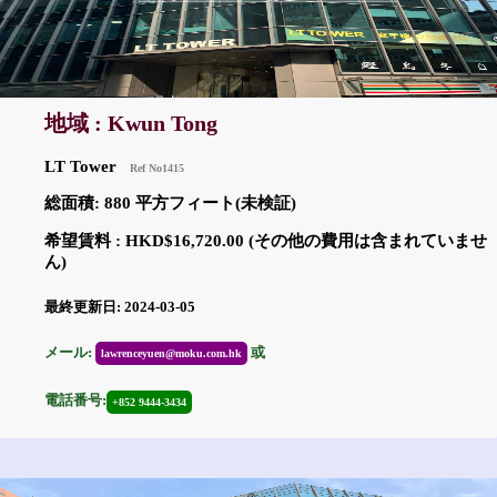
地域 : Kwun Tong
LT Tower
Ref No1415
総面積: 880 平方フィート(未検証)
希望賃料 : HKD$16,720.00 (その他の費用は含まれていませ
ん)
最終更新日: 2024-03-05
メール:
或
lawrenceyuen@moku.com.hk
電話番号:
+852 9444-3434