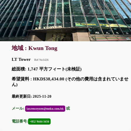
地域 : Kwun Tong
LT Tower
Ref No1426
総面積: 1,747 平方フィート(未検証)
希望賃料 : HKD$38,434.00 (その他の費用は含まれていませ
ん)
最終更新日: 2025-11-20
メール:
或
lawrenceyuen@moku.com.hk
電話番号:
+852 9444-3434