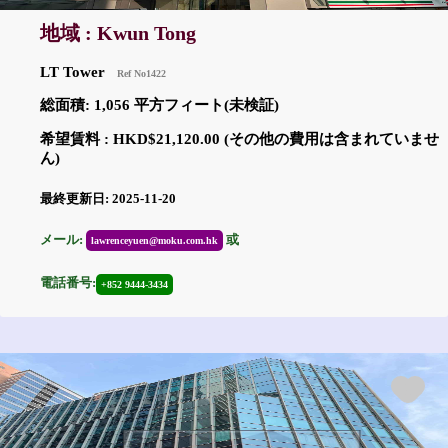
地域 : Kwun Tong
LT Tower
Ref No1422
総面積: 1,056 平方フィート(未検証)
希望賃料 : HKD$21,120.00 (その他の費用は含まれていませ
ん)
最終更新日: 2025-11-20
メール:
或
lawrenceyuen@moku.com.hk
電話番号:
+852 9444-3434