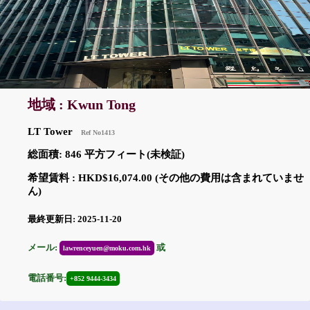
地域 : Kwun Tong
LT Tower
Ref No1413
総面積: 846 平方フィート(未検証)
希望賃料 : HKD$16,074.00 (その他の費用は含まれていませ
ん)
最終更新日: 2025-11-20
メール:
或
lawrenceyuen@moku.com.hk
電話番号:
+852 9444-3434