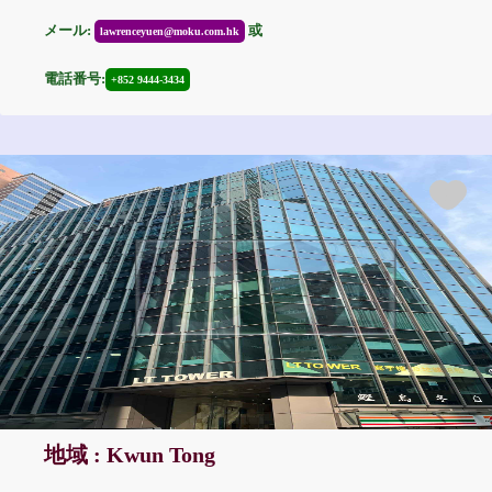
メール:
或
lawrenceyuen@moku.com.hk
電話番号:
+852 9444-3434
地域 : Kwun Tong