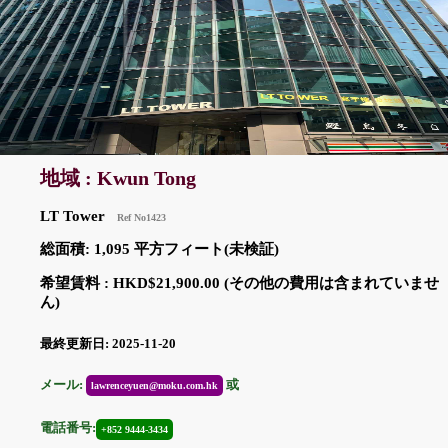
地域 : Kwun Tong
LT Tower
Ref No1423
総面積: 1,095 平方フィート(未検証)
希望賃料 : HKD$21,900.00 (その他の費用は含まれていませ
ん)
最終更新日: 2025-11-20
メール:
或
lawrenceyuen@moku.com.hk
電話番号:
+852 9444-3434