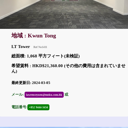
地域 : Kwun Tong
LT Tower
Ref No1411
総面積: 1,068 平方フィート(未検証)
希望賃料 : HKD$21,360.00 (その他の費用は含まれていませ
ん)
最終更新日: 2024-03-05
メール:
或
lawrenceyuen@moku.com.hk
電話番号:
+852 9444-3434