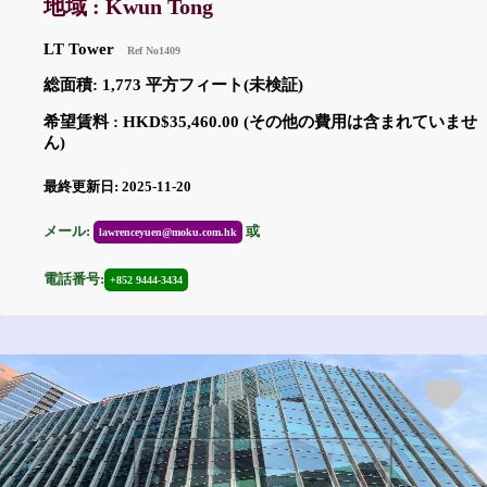
地域 : Kwun Tong
LT Tower
Ref No1409
総面積: 1,773 平方フィート(未検証)
希望賃料 : HKD$35,460.00 (その他の費用は含まれていませ
ん)
最終更新日: 2025-11-20
メール:
或
lawrenceyuen@moku.com.hk
電話番号:
+852 9444-3434