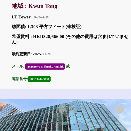
地域 : Kwun Tong
LT Tower
Ref No1425
総面積: 1,303 平方フィート(未検証)
希望賃料 : HKD$28,666.00 (その他の費用は含まれていませ
ん)
最終更新日: 2025-11-20
メール:
或
lawrenceyuen@moku.com.hk
電話番号:
+852 9444-3434