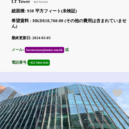
LT Tower
Ref No1414
総面積: 938 平方フィート(未検証)
希望賃料 : HKD$18,760.00 (その他の費用は含まれていませ
ん)
最終更新日: 2024-03-05
メール:
或
lawrenceyuen@moku.com.hk
電話番号:
+852 9444-3434