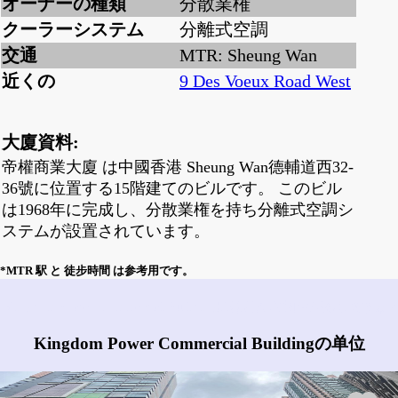
オーナーの種類
分散業権
クーラーシステム
分離式空調
交通
MTR: Sheung Wan
近くの
9 Des Voeux Road West
大廈資料:
帝權商業大廈 は中國香港 Sheung Wan德輔道西32-
36號に位置する15階建てのビルです。 このビル
は1968年に完成し、分散業権を持ち分離式空調シ
ステムが設置されています。
*MTR 駅 と 徒步時間 は参考用です。
Kingdom Power Commercial Buildingにはどんな物件がありますか?
Kingdom Power Commercial Buildingの单位