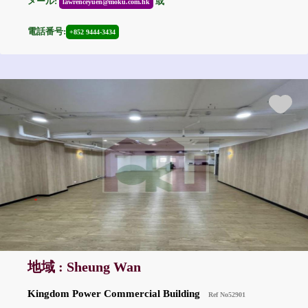
メール:
或
lawrenceyuen@moku.com.hk
電話番号:
+852 9444-3434
地域 : Sheung Wan
Kingdom Power Commercial Building
Ref No52901