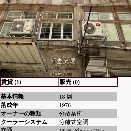
賃貸 (1)
販売 (0)
基本情報
18 層
落成年
1976
オーナーの種類
分散業権
クーラーシステム
分離式空調
交通
MTR: Sheung Wan