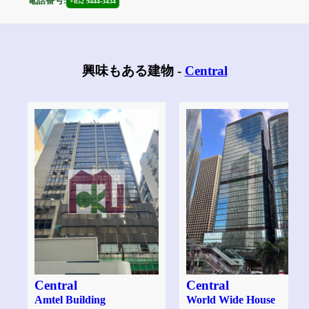
電話番号:
+852 9444-3434
興味もある建物 -
Central
Central
Central
Amtel Building
World Wide House