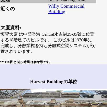
Willy Commercial
近くの
Building
大廈資料:
恆豐大廈 は中國香港 Central永吉街29-35號に位置
する18階建てのビルです。 このビルは1976年に
完成し、分散業権を持ち分離式空調システムが設
置されています。
*MTR 駅 と 徒步時間 は参考用です。
Harvest Buildingにはどんな物件がありますか?
Harvest Buildingの单位