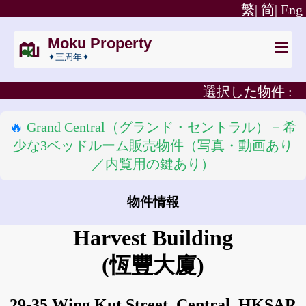
繁|
简|
Eng
Moku Property
✦三周年✦
選択した物件 :
🔥
Grand Central（グランド・セントラル）－希
少な3ベッドルーム販売物件（写真・動画あり
／内覧用の鍵あり）
物件情報
Harvest Building
(恆豐大廈)
29-35 Wing Kut Street, Central, HKSAR