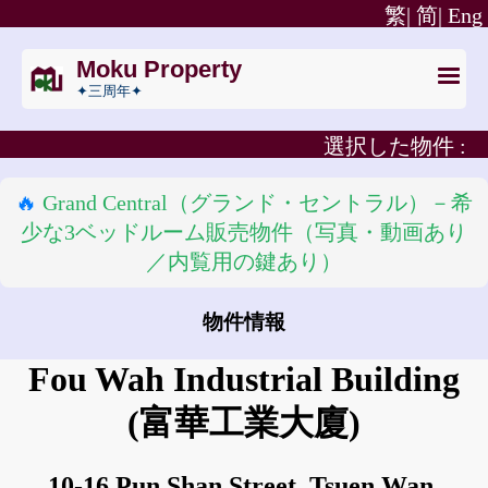
繁|
简|
Eng
Moku Property
✦三周年✦
選択した物件 :
🔥
Grand Central（グランド・セントラル）－希
少な3ベッドルーム販売物件（写真・動画あり
／内覧用の鍵あり）
物件情報
Fou Wah Industrial Building
(富華工業大廈)
10-16 Pun Shan Street, Tsuen Wan,