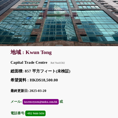
地域 : Kwun Tong
Capital Trade Centre
Ref No41502
総面積: 857 平方フィート(未検証)
希望賃料 : HKD$18,500.00
最終更新日: 2025-03-20
メール:
或
lawrenceyuen@moku.com.hk
電話番号:
+852 9444-3434