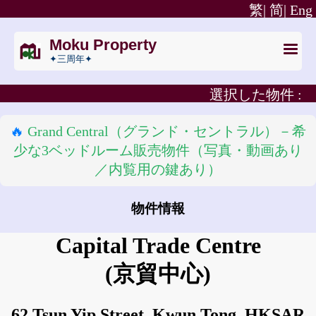
繁|
简|
Eng
Moku Property
✦三周年✦
選択した物件 :
🔥
Grand Central（グランド・セントラル）－希
少な3ベッドルーム販売物件（写真・動画あり
／内覧用の鍵あり）
物件情報
Capital Trade Centre
(京貿中心)
62 Tsun Yip Street, Kwun Tong, HKSAR