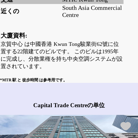
South Asia Commercial
近くの
Centre
大廈資料:
京貿中心 は中國香港 Kwun Tong駿業街62號に位
置する22階建てのビルです。 このビルは1995年
に完成し、分散業権を持ち中央空調システムが設
置されています。
*MTR 駅 と 徒步時間 は参考用です。
Capital Trade Centreにはどんな物件がありますか?
Capital Trade Centreの单位