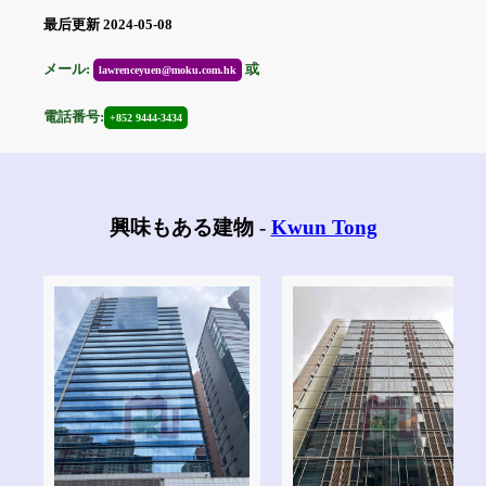
最后更新 2024-05-08
メール:
或
lawrenceyuen@moku.com.hk
電話番号:
+852 9444-3434
興味もある建物 -
Kwun Tong