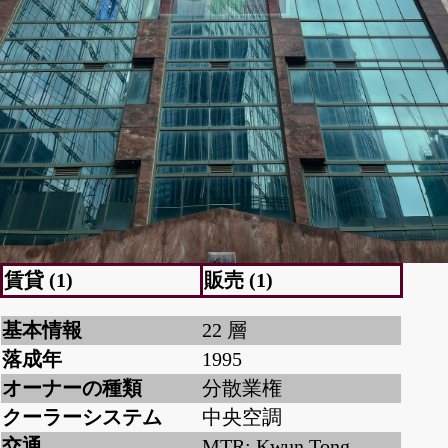
賃貸 (1)
販売 (1)
基本情報
22 層
落成年
1995
オーナーの種類
分散業権
クーラーシステム
中央空調
交通
MTR: Kwun Tong