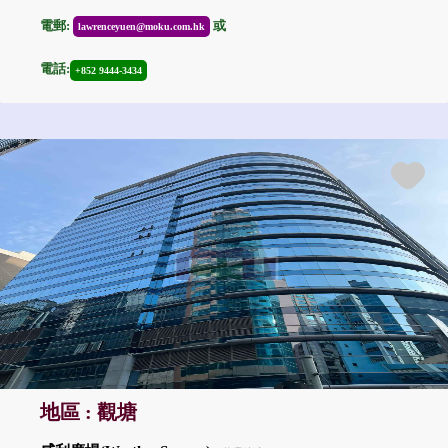
電郵:
或
lawrenceyuen@moku.com.hk
電話:
+852 9444-3434
地區 : 觀塘