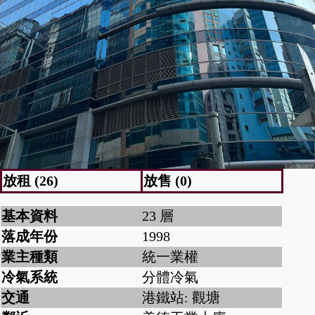
放租 (26)
放售 (0)
基本資料
23 層
落成年份
1998
業主種類
統一業權
冷氣系統
分體冷氣
交通
港鐵站: 觀塘