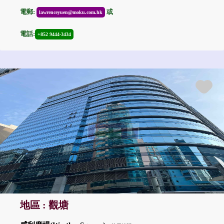
電郵:
或
lawrenceyuen@moku.com.hk
電話:
+852 9444-3434
地區 : 觀塘