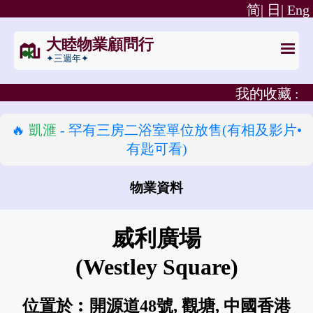
简|
日|
Eng
大睦物業顧問行
✦三週年✦
我的收藏 :
🔥
凱滙
- 罕有三房二浴室單位放售(有相及影片•
有匙可看)
物業資料
怎樣去 威利廣場?
威利廣場
(Westley Square)
位置於︰開源道48號, 觀塘, 中國香港