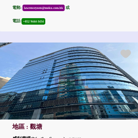
電郵:
或
lawrenceyuen@moku.com.hk
電話:
+852 9444-3434
地區 : 觀塘