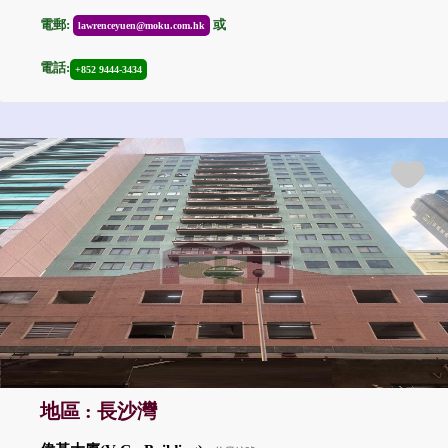
電郵:
或
lawrenceyuen@moku.com.hk
電話:
+852 9444-3434
地區 : 長沙灣