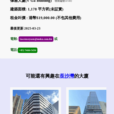
偉基大廈(V Ga Building)
物業編號:67402
建築面積: 1,178 平方呎(未証實)
租金叫價 : 港幣$19,000.00 (不包其他費用)
最後更新 2025-03-23
電郵:
或
lawrenceyuen@moku.com.hk
電話:
+852 9444-3434
可能還有興趣在
長沙灣
的大廈