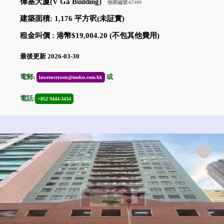
偉基大廈(V Ga Building)
物業編號:67409
建築面積: 1,176 平方呎(未証實)
租金叫價 : 港幣$19,004.20 (不包其他費用)
最後更新 2026-03-30
電郵:
或
lawrenceyuen@moku.com.hk
電話:
+852 9444-3434