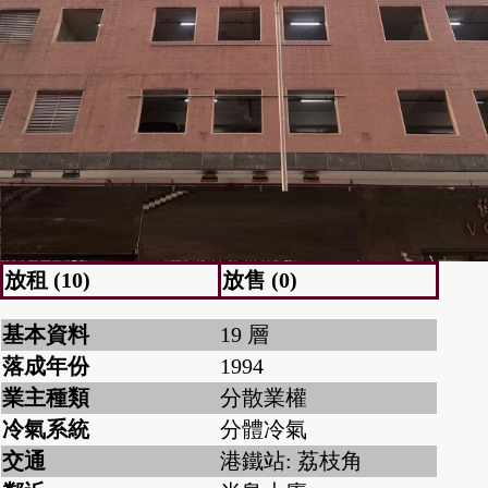
放租 (10)
放售 (0)
基本資料
19 層
落成年份
1994
業主種類
分散業權
冷氣系統
分體冷氣
交通
港鐵站: 荔枝角