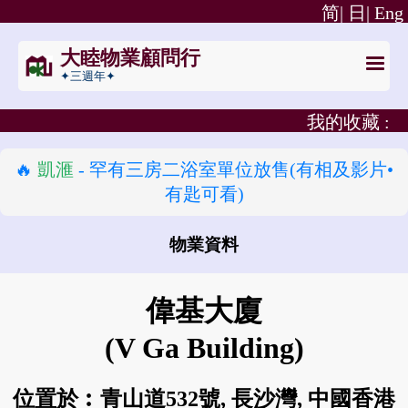
简|
日|
Eng
大睦物業顧問行
✦三週年✦
我的收藏 :
🔥
凱滙
- 罕有三房二浴室單位放售(有相及影片•
有匙可看)
物業資料
怎樣去 偉基大廈?
偉基大廈
(V Ga Building)
位置於︰青山道532號, 長沙灣, 中國香港