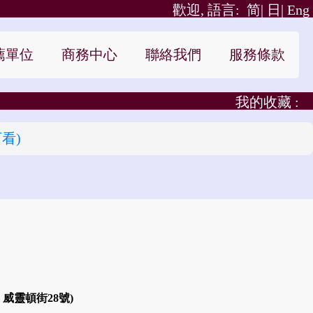
歡迎, 語言:
简|
日|
Eng
薦單位
商務中心
聯絡我們
服務條款
我的收藏 :
看)
 威靈頓街28號)