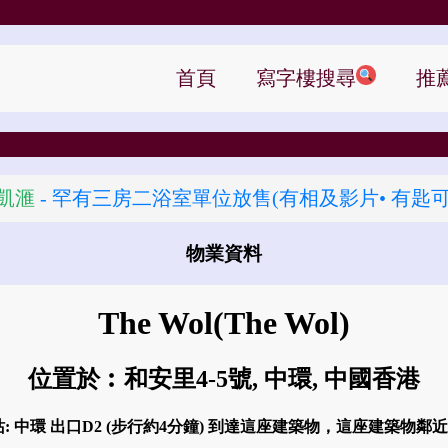
首頁
寫字樓搜尋
推
凱滙
- 罕有三房二浴室單位放售(有相及影片• 有匙可
物業資料
怎樣去 The Wol?
The Wol
(The Wol)
位置於︰和安里4-5號, 中環, 中國香港
: 中環 出口D2 (步行約4分鐘) 到達這座建築物，這座建築物鄰近