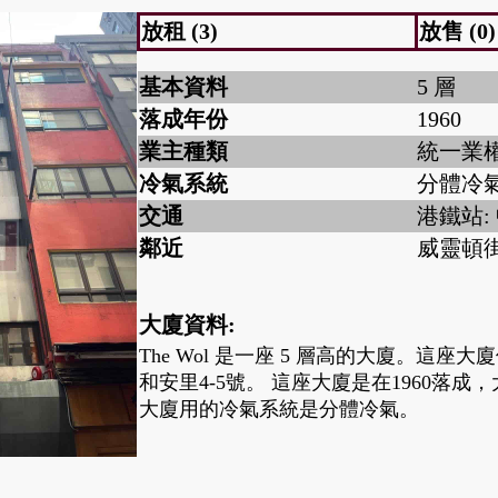
放租 (3)
放售 (0)
基本資料
5 層
落成年份
1960
業主種類
統一業
冷氣系統
分體冷
交通
港鐵站:
鄰近
威靈頓街
大廈資料:
The Wol 是一座 5 層高的大廈。這座
和安里4-5號。 這座大廈是在1960落
大廈用的冷氣系統是分體冷氣。