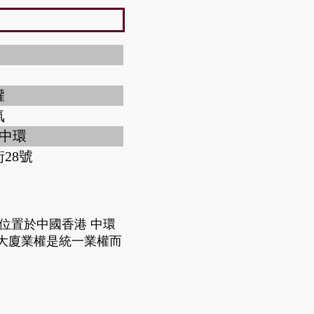
權
氣
 中環
28號
大廈位置於中國香港 中環
成，大廈業權是統一業權而