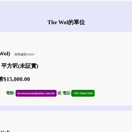
The Wol有什麼盤?
The Wol的單位
 Wol)
物業編號:84601
0 平方呎(未証實)
15,000.00
21
電郵:
或
電話:
lawrenceyuen@moku.com.hk
+852 9444-3434