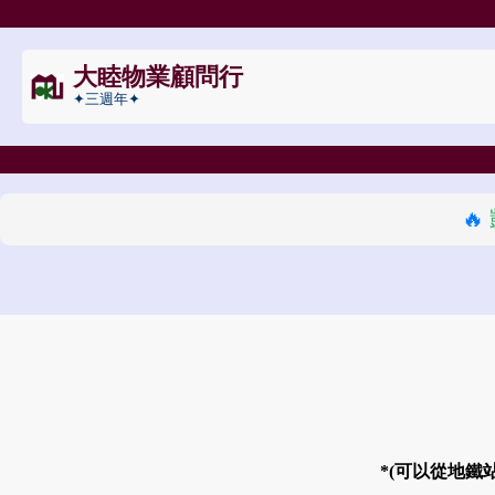
大睦物業顧問行
✦三週年✦
🔥
*(可以從地鐵站