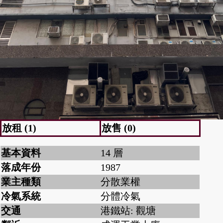
放租 (1)
放售 (0)
基本資料
14 層
落成年份
1987
業主種類
分散業權
冷氣系統
分體冷氣
交通
港鐵站: 觀塘