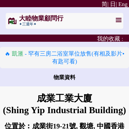
简|
日|
Eng
大睦物業顧問行
✦三週年✦
我的收藏 :
🔥
凱滙
- 罕有三房二浴室單位放售(有相及影片•
有匙可看)
物業資料
怎樣去 成業工業大廈?
成業工業大廈
(Shing Yip Industrial Building)
位置於︰成業街19-21號, 觀塘, 中國香港