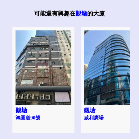
可能還有興趣在
觀塘
的大廈
觀塘
觀塘
鴻圖道90號
威利廣場