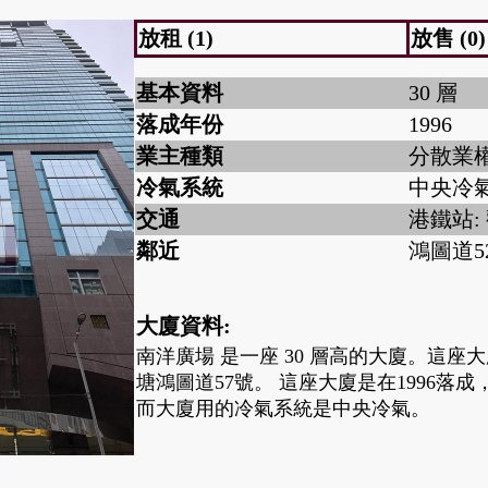
放租 (1)
放售 (0)
基本資料
30 層
落成年份
1996
業主種類
分散業
冷氣系統
中央冷
交通
港鐵站:
鄰近
鴻圖道5
大廈資料:
南洋廣場 是一座 30 層高的大廈。這座
塘鴻圖道57號。 這座大廈是在1996落
而大廈用的冷氣系統是中央冷氣。