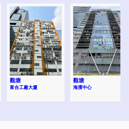
觀塘
觀塘
富合工廠大廈
海濱中心