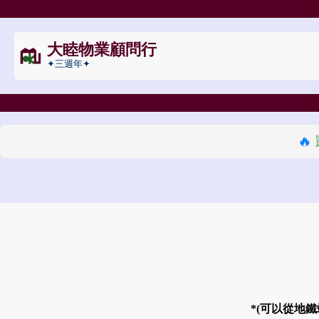
大睦物業顧問行
✦三週年✦
🔥
*(可以從地鐵