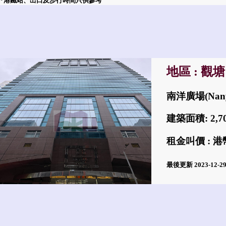
*港鐵站、出口及步行時間只供參考
地區 : 觀塘
南洋廣場(Nany
建築面積: 2,
租金叫價 : 港幣
最後更新 2023-12-