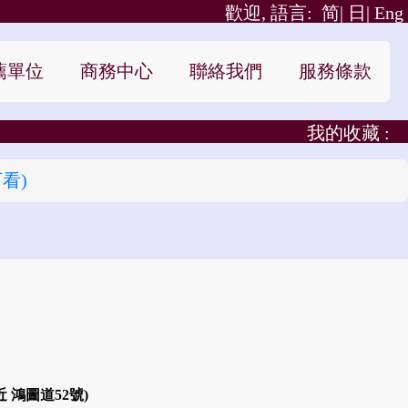
歡迎, 語言:
简|
日|
Eng
薦單位
商務中心
聯絡我們
服務條款
我的收藏 :
看)
 鴻圖道52號)