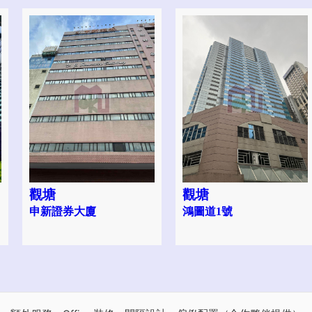
觀塘
觀塘
申新證券大廈
鴻圖道1號