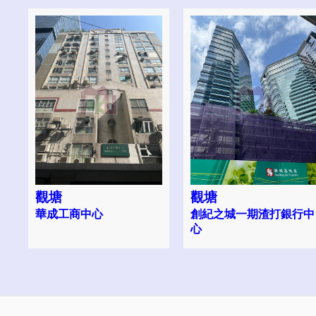
觀塘
觀塘
華成工商中心
創紀之城一期渣打銀行中
心