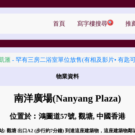
首頁
寫字樓搜尋
推
凱滙
- 罕有三房二浴室單位放售(有相及影片• 有匙可
物業資料
怎樣去 南洋廣場?
南洋廣場
(Nanyang Plaza)
位置於︰鴻圖道57號, 觀塘, 中國香港
站: 觀塘 出口A2 (步行約7分鐘) 到達這座建築物，這座建築物鄰近