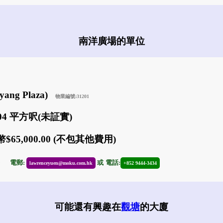
南洋廣場有什麼盤?
南洋廣場的單位
ang Plaza)
物業編號:31201
704 平方呎(未証實)
$65,000.00 (不包其他費用)
29
電郵:
或
電話:
lawrenceyuen@moku.com.hk
+852 9444-3434
可能還有興趣在
觀塘
的大廈