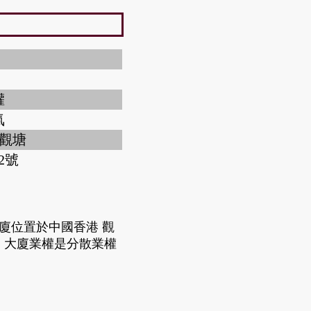
權
氣
 觀塘
2號
大廈位置於中國香港 觀
成，大廈業權是分散業權