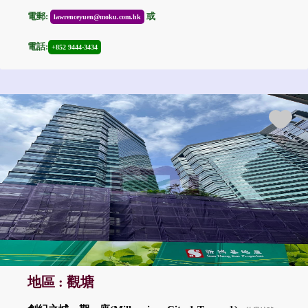
電郵:
或
lawrenceyuen@moku.com.hk
電話:
+852 9444-3434
地區 : 觀塘