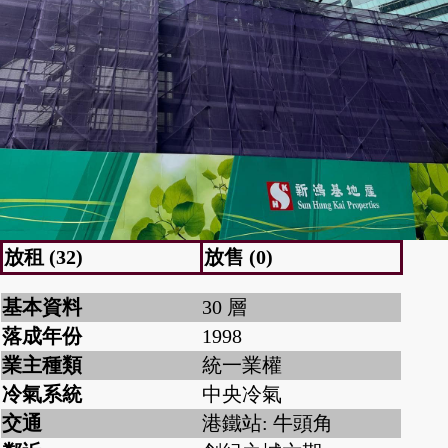
放租 (32)
放售 (0)
基本資料
30 層
落成年份
1998
業主種類
統一業權
冷氣系統
中央冷氣
交通
港鐵站: 牛頭角