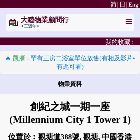
简|
日|
Eng
大睦物業顧問行
✦三週年✦
我的收藏 :
🔥
凱滙
- 罕有三房二浴室單位放售(有相及影片•
有匙可看)
物業資料
怎樣去 創紀之城一期一座?
創紀之城一期一座
(Millennium City 1 Tower 1)
位置於︰觀塘道388號, 觀塘, 中國香港