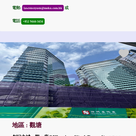
電郵:
或
lawrenceyuen@moku.com.hk
電話:
+852 9444-3434
地區 : 觀塘