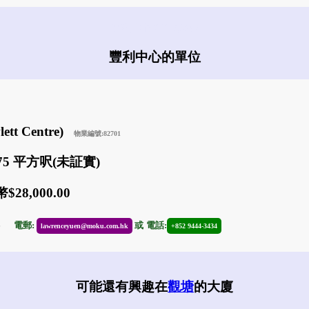
豐利中心有什麼盤?
豐利中心的單位
tt Centre)
物業編號:82701
775 平方呎(未証實)
28,000.00
06
電郵:
或
電話:
lawrenceyuen@moku.com.hk
+852 9444-3434
可能還有興趣在
觀塘
的大廈