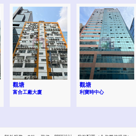
觀塘
觀塘
富合工廠大廈
利寶時中心