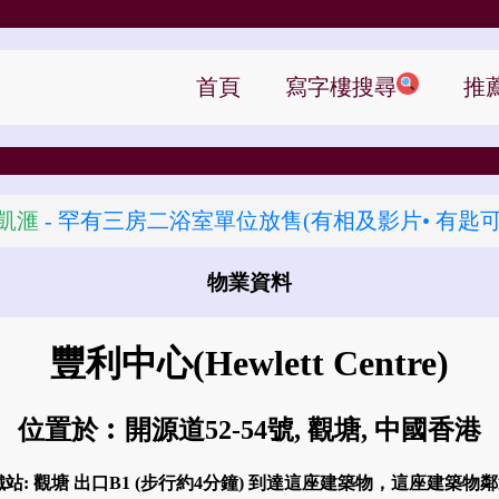
首頁
寫字樓搜尋
推
凱滙
- 罕有三房二浴室單位放售(有相及影片• 有匙可
物業資料
怎樣去 豐利中心?
豐利中心
(Hewlett Centre)
位置於︰開源道52-54號, 觀塘, 中國香港
鐵站: 觀塘 出口B1 (步行約4分鐘) 到達這座建築物，這座建築物鄰