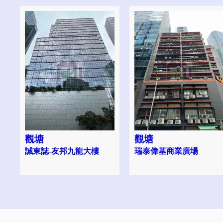
觀塘
觀塘
誠東誌-友邦九龍大樓
瑞泰偉基商業廣場