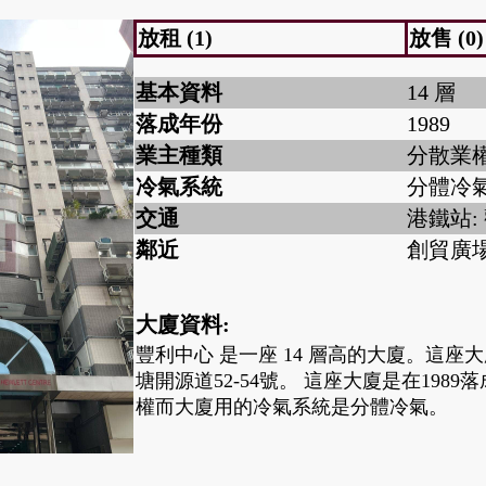
放租 (1)
放售 (0)
基本資料
14 層
落成年份
1989
業主種類
分散業
冷氣系統
分體冷
交通
港鐵站:
鄰近
創貿廣
大廈資料:
豐利中心 是一座 14 層高的大廈。這座
塘開源道52-54號。 這座大廈是在198
權而大廈用的冷氣系統是分體冷氣。