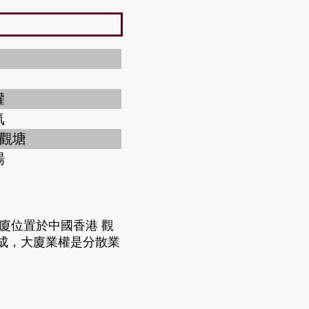
權
氣
 觀塘
場
大廈位置於中國香港 觀
9落成，大廈業權是分散業