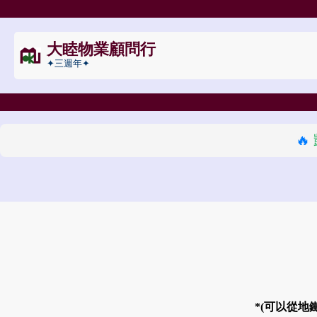
大睦物業顧問行
✦三週年✦
🔥
*(可以從地