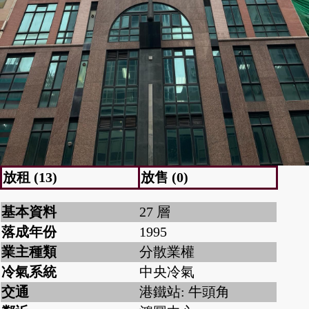
放租 (13)
放售 (0)
基本資料
27 層
落成年份
1995
業主種類
分散業權
冷氣系統
中央冷氣
交通
港鐵站: 牛頭角