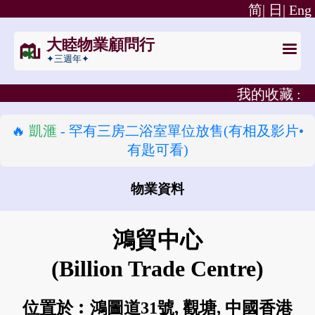
简|
日|
Eng
大睦物業顧問行
✦三週年✦
我的收藏 :
🔥
凱滙
- 罕有三房二浴室單位放售(有相及影片•
有匙可看)
物業資料
怎樣去 鴻貿中心?
鴻貿中心
(Billion Trade Centre)
位置於︰鴻圖道31號, 觀塘, 中國香港