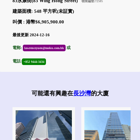
83永康街(83 Wing Hong Street)
物業編號:72505
建築面積: 548 平方呎(未証實)
叫價 : 港幣$6,905,900.00
最後更新 2024-12-16
電郵:
或
lawrenceyuen@moku.com.hk
電話:
+852 9444-3434
可能還有興趣在
長沙灣
的大廈