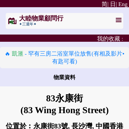
简|
日|
Eng
大睦物業顧問行
✦三週年✦
我的收藏 :
🔥
凱滙
- 罕有三房二浴室單位放售(有相及影片•
有匙可看)
物業資料
怎樣去 83永康街?
83永康街
(83 Wing Hong Street)
位置於︰永康街83號, 長沙灣, 中國香港