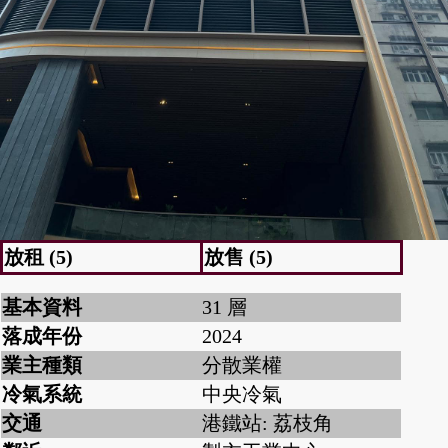
放租 (5)
放售 (5)
基本資料
31 層
落成年份
2024
業主種類
分散業權
冷氣系統
中央冷氣
交通
港鐵站: 荔枝角