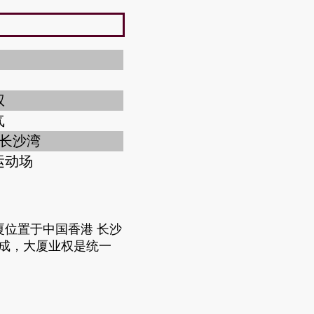
权
气
 长沙湾
运动场
厦位置于中国香港 长沙
9落成，大厦业权是统一