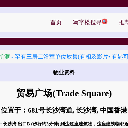
首页
写字楼搜寻
推
凯滙
- 罕有三房二浴室单位放售(有相及影片• 有匙可
物业资料
怎样去 贸易广场?
贸易广场
(Trade Square)
位置于︰681号长沙湾道, 长沙湾, 中国香港
: 长沙湾 出口B (步行约3分钟) 到达这座建筑物，这座建筑物邻