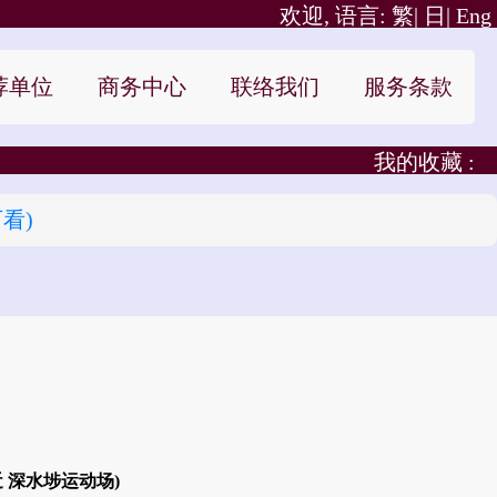
欢迎, 语言:
繁|
日|
Eng
荐单位
商务中心
联络我们
服务条款
我的收藏 :
看)
近 深水埗运动场)