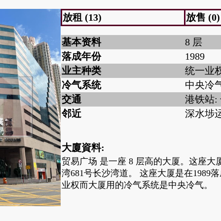
放租 (13)
放售 (0)
基本资料
8 层
落成年份
1989
业主种类
统一业
冷气系统
中央冷
交通
港铁站:
邻近
深水埗
大廈資料:
贸易广场 是一座 8 层高的大厦。这座大
湾681号长沙湾道。 这座大厦是在198
业权而大厦用的冷气系统是中央冷气。