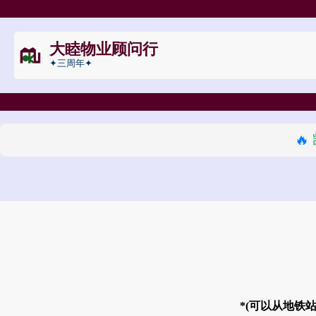
大睦物业顾问行
✦三周年✦
🔥
*(可以从地铁站