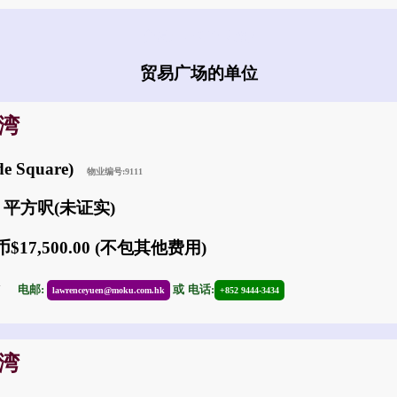
贸易广场有什么盘?
贸易广场的单位
沙湾
e Square)
物业编号:9111
0 平方呎(未证实)
$17,500.00 (不包其他费用)
27
电邮:
或
电话:
lawrenceyuen@moku.com.hk
+852 9444-3434
沙湾