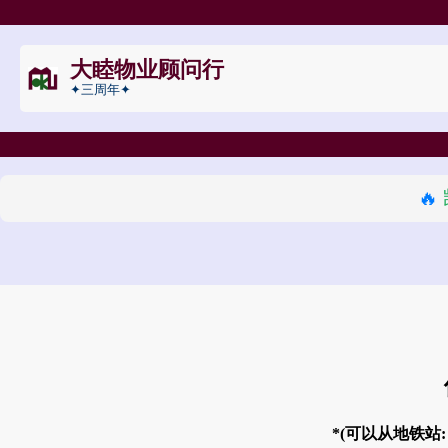
大睦物业顾问行
✦三周年✦
🔥
*(可以从地铁站