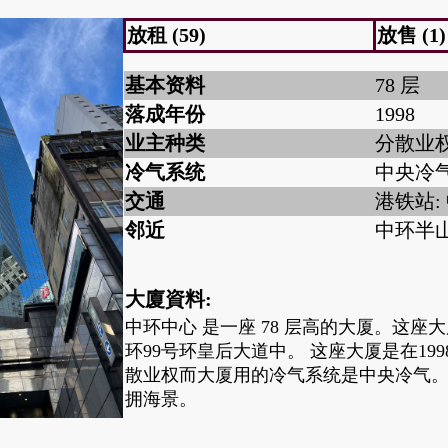
放租 (59)
放售 (1)
基本资料
78 层
落成年份
1998
业主种类
分散业
冷气系统
中央冷
交通
港铁站:
邻近
中环半
大廈資料:
中环中心 是一座 78 层高的大厦。这座
环99号环皇后大道中。 这座大厦是在19
散业权而大厦用的冷气系统是中央冷气。
拥海景。