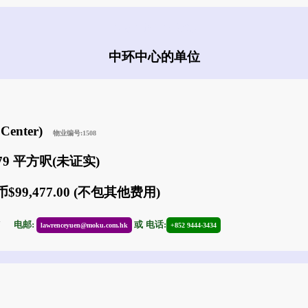
中环中心有什么盘?
中环中心的单位
Center)
物业编号:1508
579 平方呎(未证实)
$99,477.00 (不包其他费用)
17
电邮:
或
电话:
lawrenceyuen@moku.com.hk
+852 9444-3434