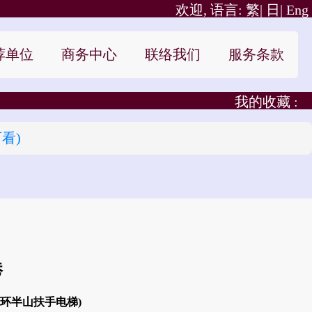
欢迎, 语言:
繁|
日|
Eng
荐单位
商务中心
联络我们
服务条款
我的收藏 :
看)
港
中环半山扶手电梯)