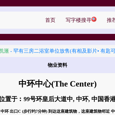
首页
写字楼搜寻
推
凯滙
- 罕有三房二浴室单位放售(有相及影片• 有匙可
物业资料
怎样去 中环中心?
中环中心
(The Center)
位置于︰99号环皇后大道中, 中环, 中国香
: 中环 出口C (步行约7分钟) 到达这座建筑物，这座建筑物邻近 