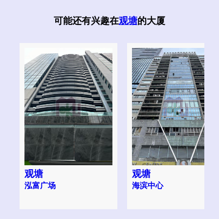
可能还有兴趣在
观塘
的大厦
观塘
观塘
泓富广场
海滨中心