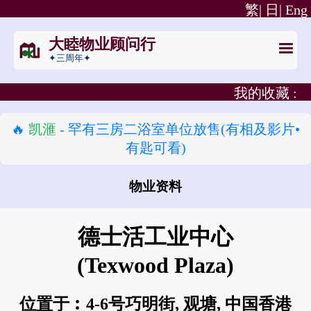
繁|
日|
Eng
大睦物业顾问行
✦三周年✦
我的收藏 :
🔥
凯滙
- 罕有三房二浴室单位放售(有相及影片•
有匙可看)
物业资料
怎样去 德士活工业中心?
德士活工业中心
(Texwood Plaza)
位置于︰4-6号巧明街, 观塘, 中国香港