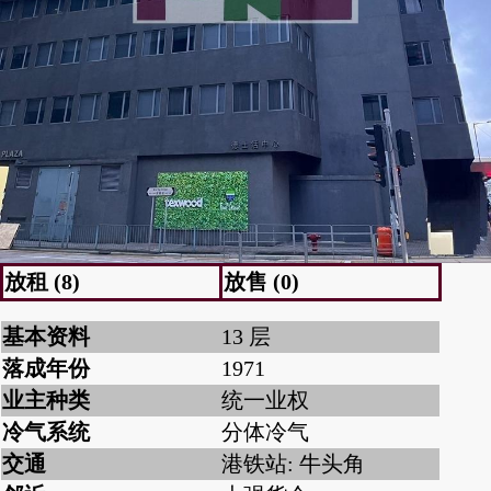
放租 (8)
放售 (0)
基本资料
13 层
落成年份
1971
业主种类
统一业权
冷气系统
分体冷气
交通
港铁站: 牛头角