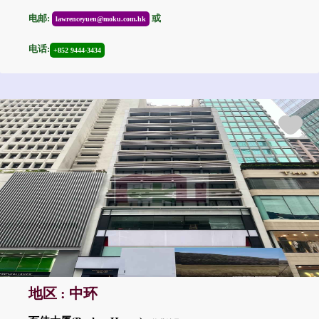
电邮:
或
lawrenceyuen@moku.com.hk
电话:
+852 9444-3434
地区 : 中环