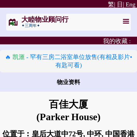
繁|
日|
Eng
大睦物业顾问行
✦三周年✦
我的收藏 :
🔥
凯滙
- 罕有三房二浴室单位放售(有相及影片•
有匙可看)
物业资料
怎样去 百佳大厦?
百佳大厦
(Parker House)
位置于︰皇后大道中72号, 中环, 中国香港