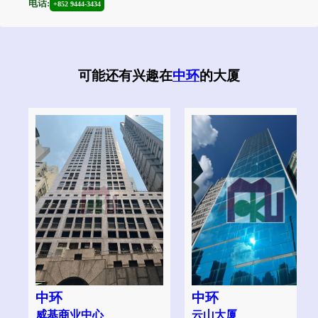
电话:
+852 9444-3434
可能还有兴趣在
中环
的大厦
中环
中环
威基商业中心
云山大厦