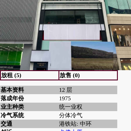
放租 (5)
放售 (0)
基本资料
12 层
落成年份
1975
业主种类
统一业权
冷气系统
分体冷气
交通
港铁站: 中环