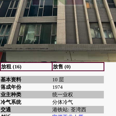
放租 (16)
放售 (0)
基本资料
10 层
落成年份
1974
业主种类
统一业权
冷气系统
分体冷气
交通
港铁站: 荃湾西