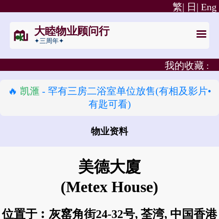
繁|
日|
Eng
大睦物业顾问行
✦三周年✦
我的收藏 :
🔥
凯滙
- 罕有三房二浴室单位放售(有相及影片•
有匙可看)
物业资料
怎样去 美德大廈?
美德大廈
(Metex House)
位置于︰灰窰角街24-32号, 荃湾, 中国香港